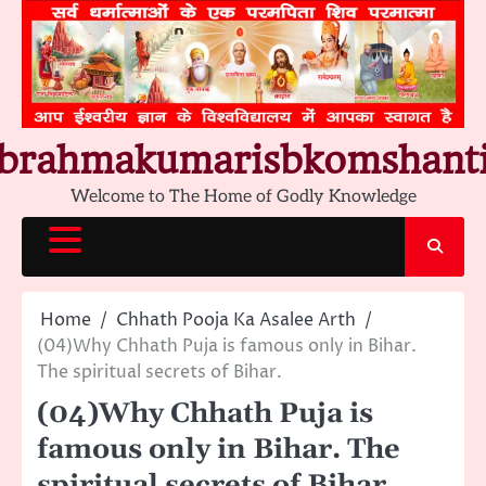
Skip
to
content
brahmakumarisbkomshant
Welcome to The Home of Godly Knowledge
Home
Chhath Pooja Ka Asalee Arth
(04)Why Chhath Puja is famous only in Bihar.
The spiritual secrets of Bihar.
(04)Why Chhath Puja is
famous only in Bihar. The
spiritual secrets of Bihar.