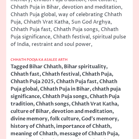
Chhath Puja in Bihar, devotion and meditation,
Chhath Puja global, way of celebrating Chhath
Puja, Chhath Vrat Katha, Sun God Arghya,
Chhath Puja fast, Chhath Puja songs, Chhath
Puja significance, Chhath festival, spiritual pulse
of India, restraint and soul power,
CHHATH POOJA KA ASALEE ARTH
Tagged
Bihar Chhath
,
Bihar spirituality
,
Chhath fast
,
Chhath festival
,
Chhath Puja
,
Chhath Puja 2025
,
Chhath Puja fast
,
Chhath
Puja global
,
Chhath Puja in Bihar
,
chhath puja
significance
,
Chhath Puja songs
,
Chhath Puja
tradition
,
Chhath songs
,
Chhath Vrat Katha
,
culture of Bihar
,
devotion and meditation
,
divine memory
,
folk culture
,
God's memory
,
history of Chhath
,
importance of Chhath
,
meaning of Chhath
,
message of Chhath Puja
,