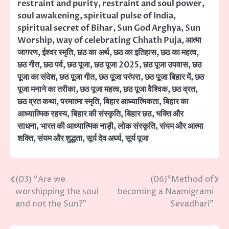
restraint and purity
,
restraint and soul power
,
soul awakening
,
spiritual pulse of India
,
spiritual secret of Bihar
,
Sun God Arghya
,
Sun
Worship
,
way of celebrating Chhath Puja
,
आत्मा
जागरण
,
ईश्वर स्मृति
,
छठ का अर्थ
,
छठ का इतिहास
,
छठ का महत्व
,
छठ गीत
,
छठ पर्व
,
छठ पूजा
,
छठ पूजा 2025
,
छठ पूजा उपवास
,
छठ
पूजा का संदेश
,
छठ पूजा गीत
,
छठ पूजा परंपरा
,
छठ पूजा बिहार में
,
छठ
पूजा मनाने का तरीका
,
छठ पूजा महत्व
,
छठ पूजा वैश्विक
,
छठ व्रत
,
छठ व्रत कथा
,
परमात्मा स्मृति
,
बिहार आध्यात्मिकता
,
बिहार का
आध्यात्मिक रहस्य
,
बिहार की संस्कृति
,
बिहार छठ
,
भक्ति और
साधना
,
भारत की आध्यात्मिक नाड़ी
,
लोक संस्कृति
,
संयम और आत्मा
शक्ति
,
संयम और शुद्धता
,
सूर्य देव अर्घ्य
,
सूर्य पूजा
(03) “Are we
(06)“Method of
Post
worshipping the soul
becoming a Naamigrami
navigation
and not the Sun?”
Sevadhari”