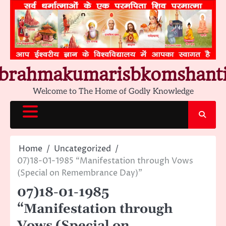
Skip
to
content
brahmakumarisbkomshant
Welcome to The Home of Godly Knowledge
Home
Uncategorized
07)18-01-1985 “Manifestation through Vows
(Special on Remembrance Day)”
07)18-01-1985
“Manifestation through
Vows (Special on