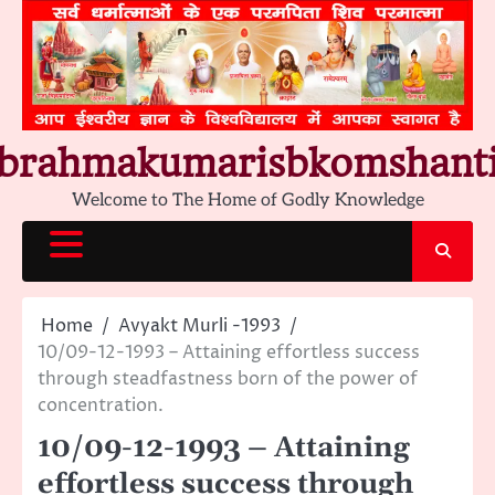
Skip
to
content
brahmakumarisbkomshant
Welcome to The Home of Godly Knowledge
Home
Avyakt Murli -1993
10/09-12-1993 – Attaining effortless success
through steadfastness born of the power of
concentration.
10/09-12-1993 – Attaining
effortless success through