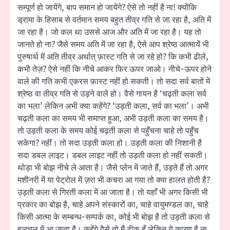
सम्पूर्ण हो जायेंगे, बाप समान हो जायेंगे? ऐसे तो नहीं है ना! क्योंकि
ड्रामा के हिसाब से वर्तमान समय बहुत तीव्र गति से जा रहा है, अति में
जा रहा है। जो कल था उससे आज और अति में जा रहा है। यह तो
जानते हो ना? जैसे समय अति में जा रहा है, ऐसे आप श्रेष्ठ आत्मायें भी
पुरुषार्थ में अति तीव्र अर्थात् फ़ास्ट गति से जा रहे हो? कि कभी ढीले,
कभी तेज़? ऐसे नहीं कि नीचे आकर फिर ऊपर जाओ। नीचे-ऊपर होने
वाले की गति कभी एकरस फ़ास्ट नहीं हो सकती। तो सदा सर्व बातों में
श्रेष्ठ वा तीव्र गति से उड़ने वाले हो। वैसे गायन है ‘चढ़ती कला सर्व
का भला’ लेकिन अभी क्या कहेंगे? ‘उड़ती कला, सर्व का भला’। अभी
चढ़ती कला का समय भी समाप्त हुआ, अभी उड़ती कला का समय है।
तो उड़ती कला के समय कोई चढ़ती कला से पहुँचना चाहे तो पहुँच
सकेगा? नहीं। तो सदा उड़ती कला हो। उड़ती कला की निशानी है
सदा डबल लाइट। डबल लाइट नहीं तो उड़ती कला हो नहीं सकती।
थोड़ा भी बोझ नीचे ले आता है। जैसे प्लेन में जाते हैं, उड़ते हैं तो अगर
मशीनरी में या पेट्रोल में ज़रा भी कचरा आ गया तो क्या हालत होती है?
उड़ती कला से गिरती कला में आ जाता है। तो यहाँ भी अगर किसी भी
प्रकार का बोझ है, चाहे अपने संस्कारों का, चाहे वायुमण्डल का, चाहे
किसी आत्मा के सम्बन्ध-सम्पर्क का, कोई भी बोझ है तो उड़ती कला से
हलचल में आ जाता है। कहेंगे वैसे तो मैं ठीक हूँ लेकिन ये कारण है ना