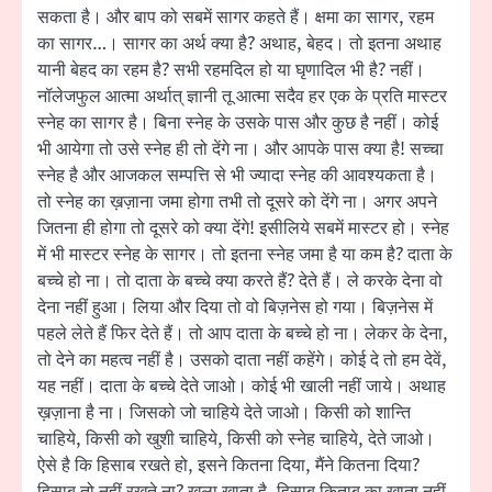
सकता है। और बाप को सबमें सागर कहते हैं। क्षमा का सागर, रहम
का सागर…। सागर का अर्थ क्या है? अथाह, बेहद। तो इतना अथाह
यानी बेहद का रहम है? सभी रहमदिल हो या घृणादिल भी है? नहीं।
नॉलेजफुल आत्मा अर्थात् ज्ञानी तू आत्मा सदैव हर एक के प्रति मास्टर
स्नेह का सागर है। बिना स्नेह के उसके पास और कुछ है नहीं। कोई
भी आयेगा तो उसे स्नेह ही तो देंगे ना। और आपके पास क्या है! सच्चा
स्नेह है और आजकल सम्पत्ति से भी ज्यादा स्नेह की आवश्यकता है।
तो स्नेह का ख़ज़ाना जमा होगा तभी तो दूसरे को देंगे ना। अगर अपने
जितना ही होगा तो दूसरे को क्या देंगे! इसीलिये सबमें मास्टर हो। स्नेह
में भी मास्टर स्नेह के सागर। तो इतना स्नेह जमा है या कम है? दाता के
बच्चे हो ना। तो दाता के बच्चे क्या करते हैं? देते हैं। ले करके देना वो
देना नहीं हुआ। लिया और दिया तो वो बिज़नेस हो गया। बिज़नेस में
पहले लेते हैं फिर देते हैं। तो आप दाता के बच्चे हो ना। लेकर के देना,
तो देने का महत्व नहीं है। उसको दाता नहीं कहेंगे। कोई दे तो हम देवें,
यह नहीं। दाता के बच्चे देते जाओ। कोई भी खाली नहीं जाये। अथाह
ख़ज़ाना है ना। जिसको जो चाहिये देते जाओ। किसी को शान्ति
चाहिये, किसी को खुशी चाहिये, किसी को स्नेह चाहिये, देते जाओ।
ऐसे है कि हिसाब रखते हो, इसने कितना दिया, मैंने कितना दिया?
हिसाब तो नहीं रखते ना? खुला खाता है, हिसाब किताब का खाता नहीं