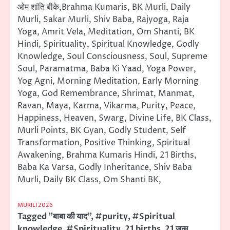
ओम शांति बीके,Brahma Kumaris, BK Murli, Daily
Murli, Sakar Murli, Shiv Baba, Rajyoga, Raja
Yoga, Amrit Vela, Meditation, Om Shanti, BK
Hindi, Spirituality, Spiritual Knowledge, Godly
Knowledge, Soul Consciousness, Soul, Supreme
Soul, Paramatma, Baba Ki Yaad, Yoga Power,
Yog Agni, Morning Meditation, Early Morning
Yoga, God Remembrance, Shrimat, Manmat,
Ravan, Maya, Karma, Vikarma, Purity, Peace,
Happiness, Heaven, Swarg, Divine Life, BK Class,
Murli Points, BK Gyan, Godly Student, Self
Transformation, Positive Thinking, Spiritual
Awakening, Brahma Kumaris Hindi, 21 Births,
Baba Ka Varsa, Godly Inheritance, Shiv Baba
Murli, Daily BK Class, Om Shanti BK,
MURILI 2026
Tagged
"बाबा की याद"
,
#purity
,
#Spiritual
knowledge
,
#Spirituality
,
21 births
,
21 जन्म
,