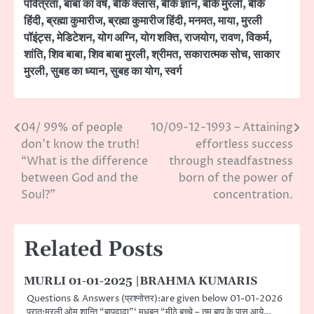
पवित्रता
,
बाबा का वर्ष
,
बीके क्लास
,
बीके ज्ञान
,
बीके मुरली
,
बीके
हिंदी
,
ब्रह्मा कुमारीज
,
ब्रह्मा कुमारीज हिंदी
,
मनमत
,
माया
,
मुरली
पॉइंट्स
,
मेडिटेशन
,
योग अग्नि
,
योग शक्ति
,
राजयोग
,
रावण
,
विकर्म
,
शांति
,
शिव बाबा
,
शिव बाबा मुरली
,
श्रीमत
,
सकारात्मक सोच
,
साकार
मुरली
,
सुबह का ध्यान
,
सुबह का योग
,
स्वर्ग
04/ 99% of people
10/09-12-1993 – Attaining
Post
don’t know the truth!
effortless success
navigation
“What is the difference
through steadfastness
between God and the
born of the power of
Soul?”
concentration.
Related Posts
MURLI 01-01-2025 |BRAHMA KUMARIS
Questions & Answers (प्रश्नोत्तर):are given below 01-01-2026
प्रात:मुरली ओम् शान्ति “बापदादा”‘ मधुबन “मीठे बच्चे – तुम बाप के पास आये…