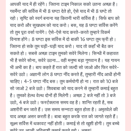
आपकी याद में ही रहेंगे। जितना टाइम निकाल सको उतना अच्छा है।
गवर्मेन्ट की सर्विस में भी 8 घण्टा देते हो, ऐसे याद में भी 8 घण्टे तो
रहो। सृष्टि को स्वर्ग बनाना यह कितनी भारी सर्विस है। सिर्फ बाप को
याद करो और सुखधाम को याद करो। बस, यह 8 घण्टा सर्विस करेंगे
तो तुम पूरा वर्सा पायेंगे। ऐसे-ऐसे याद करते-करते तुम्हारे विकर्म
विनाश होंगे। 8 घण्टा इस सर्विस में दो बाकी 16 घण्टा तुम फ्री हो।
जितना हो सके तुम घड़ी-घड़ी याद करो। याद तो कहाँ भी बैठ कर
सकते हो। सबसे अच्छा टाइम तुमको सवेरे मिलेगा। सिन्धी में कहावत
भी है सवेरे सोना, सवेरे उठना… वही मनुष्य बड़ा गुणवान है। यह गायन
भी अभी का है। बाप कहते हैं रात को जल्दी सो जाओ और फिर सवेरे-
सवेरे उठो। अज्ञानी लोग 8 घण्टा नींद करते हैं, तुम्हारी नींद आधी होनी
चाहिए। 4-5 घण्टा नींद बस। तुम कर्मयोगी हो ना। रात को 10 बजे
सो जाओ 2 बजे उठो। शिवबाबा को याद करने से तुम्हारी कमाई बहुत
है। तुमको हेल्थ वेल्थ दोनों ही मिलेगी। अच्छा 2 बजे नहीं तो 3 बजे
उठो, 4 बजे उठो। फर्स्टक्लास समय वह है। शान्ति रहती है, सब
अशरीरी बन जाते हैं। उस समय सन्नाटा बहुत होता है। अमृतवेले की
याद अच्छा असर करती है। बाबा बहुत करके रात को जागते रहते हैं।
सूक्ष्म सर्विस में थकावट नहीं होती। कमाई से तो खुशी होगी। तुम बच्चे
सवेरे उठ अपनी अविनाशी कमाई करते रहो। अच्छा!