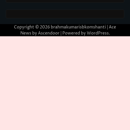
Copyright © 2026
brahmakumarisbkomshanti
| Ace
News by
Ascendoor
| Powered by
WordPress
.