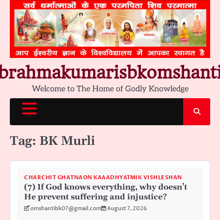
Skip
to
content
brahmakumarisbkomshant
Welcome to The Home of Godly Knowledge
Tag:
BK Murli
CHARCHIT GHATNAON KAAADHYATMIK VISHLESHAN
(7) If God knows everything, why doesn’t
He prevent suffering and injustice?
omshantibk07@gmail.com
August 7, 2026