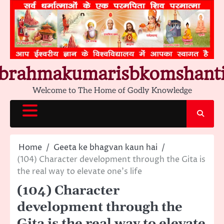
Skip
to
content
brahmakumarisbkomshant
Welcome to The Home of Godly Knowledge
Home
Geeta ke bhagvan kaun hai
(104) Character development through the Gita is
the real way to elevate one’s life
(104) Character
development through the
Gita is the real way to elevate