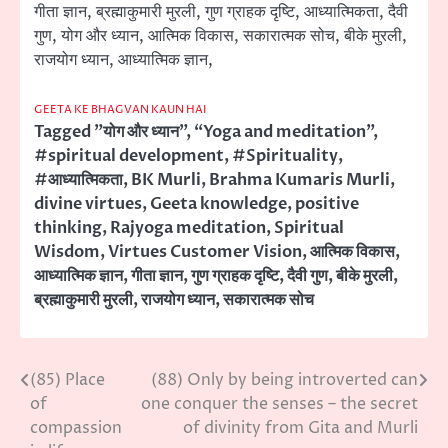
गीता ज्ञान, ब्रह्माकुमारी मुरली, गुण ग्राहक दृष्टि, आध्यात्मिकता, दैवी
गुण, योग और ध्यान, आत्मिक विकास, सकारात्मक सोच, बीके मुरली,
राजयोग ध्यान, आध्यात्मिक ज्ञान,
GEETA KE BHAGVAN KAUN HAI
Tagged
"योग और ध्यान"
,
“Yoga and meditation”
,
#spiritual development
,
#Spirituality
,
#आध्यात्मिकता
,
BK Murli
,
Brahma Kumaris Murli
,
divine virtues
,
Geeta knowledge
,
positive
thinking
,
Rajyoga meditation
,
Spiritual
Wisdom
,
Virtues Customer Vision
,
आत्मिक विकास
,
आध्यात्मिक ज्ञान
,
गीता ज्ञान
,
गुण ग्राहक दृष्टि
,
दैवी गुण
,
बीके मुरली
,
ब्रह्माकुमारी मुरली
,
राजयोग ध्यान
,
सकारात्मक सोच
(85) Place
(88) Only by being introverted can
Post
of
one conquer the senses – the secret
navigation
compassion
of divinity from Gita and Murli