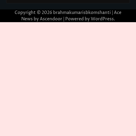
Copyright © 2026
brahmakumarisbkomshanti
| Ace
News by
Ascendoor
| Powered by
WordPress
.