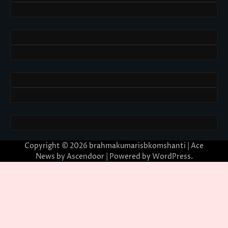
Copyright © 2026
brahmakumarisbkomshanti
| Ace
News by
Ascendoor
| Powered by
WordPress
.