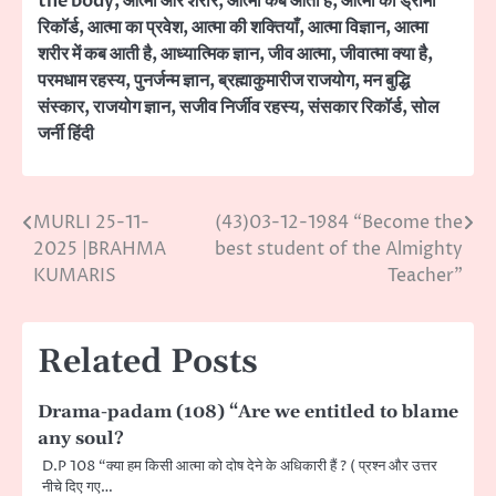
the body
,
आत्मा और शरीर
,
आत्मा कब आती है
,
आत्मा का ड्रामा
रिकॉर्ड
,
आत्मा का प्रवेश
,
आत्मा की शक्तियाँ
,
आत्मा विज्ञान
,
आत्मा
शरीर में कब आती है
,
आध्यात्मिक ज्ञान
,
जीव आत्मा
,
जीवात्मा क्या है
,
परमधाम रहस्य
,
पुनर्जन्म ज्ञान
,
ब्रह्माकुमारीज राजयोग
,
मन बुद्धि
संस्कार
,
राजयोग ज्ञान
,
सजीव निर्जीव रहस्य
,
संसकार रिकॉर्ड
,
सोल
जर्नी हिंदी
MURLI 25-11-
(43)03-12-1984 “Become the
Post
2025 |BRAHMA
best student of the Almighty
navigation
KUMARIS
Teacher”
Related Posts
Drama-padam (108) “Are we entitled to blame
any soul?
D.P 108 “क्या हम किसी आत्मा को दोष देने के अधिकारी हैं ? ( प्रश्न और उत्तर
नीचे दिए गए…