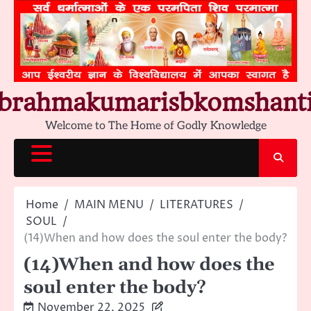
Skip
to
content
brahmakumarisbkomshant
Welcome to The Home of Godly Knowledge
Home
MAIN MENU
LITERATURES
SOUL
(14)When and how does the soul enter the body?
(14)When and how does the
soul enter the body?
November 22, 2025