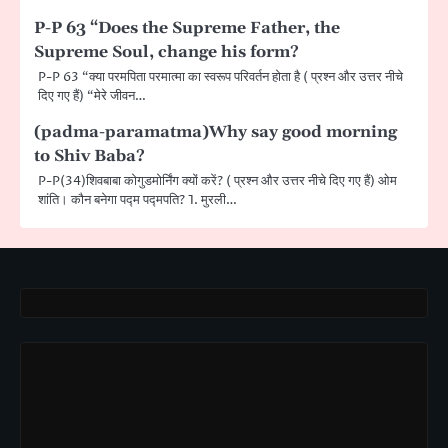
P-P 63 “Does the Supreme Father, the
Supreme Soul, change his form?
P-P 63 “क्या परमपिता परमात्मा का स्वरूप परिवर्तन होता है ( प्रश्न और उत्तर नीचे
दिए गए हैं) “मेरे जीवन…
(padma-paramatma)Why say good morning
to Shiv Baba?
P-P(34)शिवबाबा कोगुडमोर्निंग क्यों करें? ( प्रश्न और उत्तर नीचे दिए गए हैं) ओम
शांति। कौन बनेगा पद्म पद्मपति? 1. मुरली…