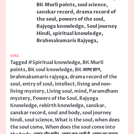
BK Murli points, soul science,
sanskar record, drama record of
the soul, powers of the soul,
Rajyoga knowledge, Soul journey
Hindi, spiritual knowledge,
Brahmakumaris Rajyoga,
SOUL
Tagged
#Spiritual knowledge
,
BK Murli
points
,
BK soul knowledge
,
BK आत्मा ज्ञान
,
brahmakumaris rajyoga
,
drama record of the
soul
,
entry of soul
,
intellect
,
living and non-
living mystery
,
Living soul
,
mind
,
Paramdham
mystery
,
Powers of the Soul
,
Rajyoga
Knowledge
,
rebirth knowledge
,
sanskar
,
sanskar record
,
soul and body
,
soul journey
hindi
,
soul science
,
What is the soul
,
when does
the soul come
,
When does the soul come into