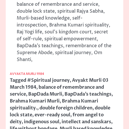
balance of remembrance and service,
double lock state, spiritual Rajya Sabha,
Murli-based knowledge, self-
introspection, Brahma Kumari spirituality,
Raj Yogi life, soul’s kingdom court, secret
of self-rule, spiritual empowerment,
BapDada’s teachings, remembrance of the
Supreme Abode, spiritual journey, Om
Shanti,
AVYAKTA MURLI 1984
Tagged
#Spiritual journey
,
Avyakt Murli 03
March 1984
,
balance of remembrance and
service
,
BapDada Murli
,
BapDada’s teachings
,
Brahma Kumari Murli
,
Brahma Kumari
spirituality.
,
double foreign children
,
double
lock state
,
ever-ready soul
,
from angel to
deity
,
indigenous soul
,
intellect and sanskars
,
life without bondage
,
Murli based knowledge
,