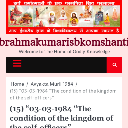
Skip
to
content
brahmakumarisbkomshant
Welcome to The Home of Godly Knowledge
Home
Avyakta Murli 1984
(15) “03-03-1984 “The condition of the kingdom
of the self-officers”
(15) “03-03-1984 “The
condition of the kingdom of
the self-officers”