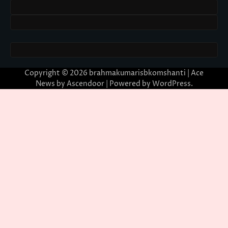
Copyright © 2026
brahmakumarisbkomshanti
| Ace
News by
Ascendoor
| Powered by
WordPress
.