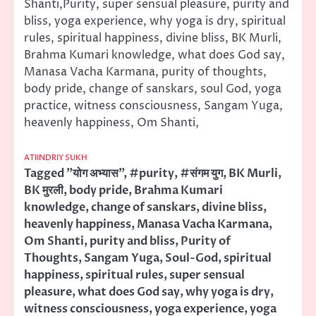
Shanti,Purity, super sensual pleasure, purity and
bliss, yoga experience, why yoga is dry, spiritual
rules, spiritual happiness, divine bliss, BK Murli,
Brahma Kumari knowledge, what does God say,
Manasa Vacha Karmana, purity of thoughts,
body pride, change of sanskars, soul God, yoga
practice, witness consciousness, Sangam Yuga,
heavenly happiness, Om Shanti,
ATIINDRIY SUKH
Tagged
"योग अभ्यास"
,
#purity
,
#संगम युग
,
BK Murli
,
BK मुरली
,
body pride
,
Brahma Kumari
knowledge
,
change of sanskars
,
divine bliss
,
heavenly happiness
,
Manasa Vacha Karmana
,
Om Shanti
,
purity and bliss
,
Purity of
Thoughts
,
Sangam Yuga
,
Soul-God
,
spiritual
happiness
,
spiritual rules
,
super sensual
pleasure
,
what does God say
,
why yoga is dry
,
witness consciousness
,
yoga experience
,
yoga