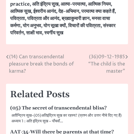
practice
,
अति इंद्रिय सुख
,
आत्मा-परमात्मा
,
आत्मिक नियम
,
आत्मिक सुख
,
ईश्वरीय आनंद
,
देह-अभिमान
,
परमात्मा क्या कहते हैं
,
पवित्रता
,
पवित्रता और आनंद
,
ब्रह्माकुमारी ज्ञान
,
मनसा वाचा
कर्मणा
,
योग अनुभव
,
योग सूखा क्यों
,
विचारों की पवित्रता
,
संस्कार
परिवर्तन
,
साक्षी भाव
,
स्वर्गीय सुख
(14) Can transcendental
(36)09-12-1985
Post
pleasure break the bonds of
“The child is the
navigation
karma?
master”
Related Posts
(05) The secret of transcendental bliss?
अतीन्द्रिय सुख-(05)अतिइंद्रिय सुख का रहस्य? (प्रश्न और उत्तर नीचे दिए गए हैं)
अध्याय 1 : अति इंद्रिय सुख – पाँचवाँ…
AAT-34-Will there be parents at that time?