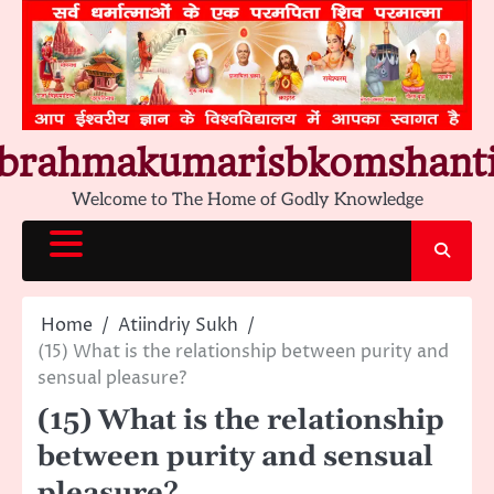
Skip
to
content
brahmakumarisbkomshant
Welcome to The Home of Godly Knowledge
Home
Atiindriy Sukh
(15) What is the relationship between purity and
sensual pleasure?
(15) What is the relationship
between purity and sensual
pleasure?