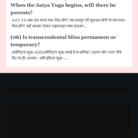
When the Satya Yuga begins, will there be
parents?
AAT-34-क्या उस समय मात-पिता होंगे? जब सतयुग की शुरुआत होगी तो क्या माता-
पिता होंगे? यहाँ आपका टेक्स्ट टाइमलाइन नंबर हटाकर…
(06) Is transcendental bliss permanent or
temporary?
अतीन्द्रिय सुख-(06)अतीन्द्रिय सुख स्थाई है या क्षणिक? (प्रश्न और उत्तर नीचे
दिए गए हैं) अध्याय : अति इंद्रिय सुख –…