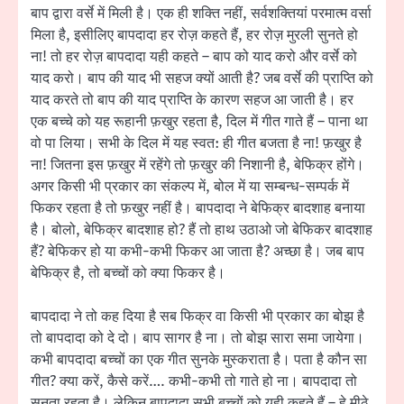
बाप द्वारा वर्से में मिली है। एक ही शक्ति नहीं, सर्वशक्तियां परमात्म वर्सा
मिला है, इसीलिए बापदादा हर रोज़ कहते हैं, हर रोज़ मुरली सुनते हो
ना! तो हर रोज़ बापदादा यही कहते – बाप को याद करो और वर्से को
याद करो। बाप की याद भी सहज क्यों आती है? जब वर्से की प्राप्ति को
याद करते तो बाप की याद प्राप्ति के कारण सहज आ जाती है। हर
एक बच्चे को यह रूहानी फ़खुर रहता है, दिल में गीत गाते हैं – पाना था
वो पा लिया। सभी के दिल में यह स्वत: ही गीत बजता है ना! फ़खुर है
ना! जितना इस फ़खुर में रहेंगे तो फ़खुर की निशानी है, बेफिक्र होंगे।
अगर किसी भी प्रकार का संकल्प में, बोल में या सम्बन्ध-सम्पर्क में
फिकर रहता है तो फ़खुर नहीं है। बापदादा ने बेफिक्र बादशाह बनाया
है। बोलो, बेफिक्र बादशाह हो? हैं तो हाथ उठाओ जो बेफिकर बादशाह
हैं? बेफिकर हो या कभी-कभी फिकर आ जाता है? अच्छा है। जब बाप
बेफिक्र है, तो बच्चों को क्या फिकर है।
बापदादा ने तो कह दिया है सब फिक्र वा किसी भी प्रकार का बोझ है
तो बापदादा को दे दो। बाप सागर है ना। तो बोझ सारा समा जायेगा।
कभी बापदादा बच्चों का एक गीत सुनके मुस्कराता है। पता है कौन सा
गीत? क्या करें, कैसे करें…. कभी-कभी तो गाते हो ना। बापदादा तो
सुनता रहता है। लेकिन बापदादा सभी बच्चों को यही कहते हैं – हे मीठे