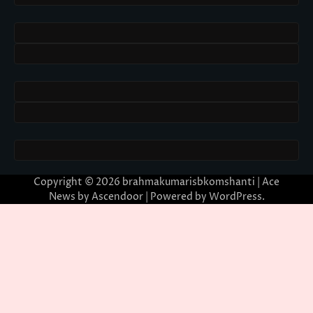
Copyright © 2026
brahmakumarisbkomshanti
| Ace
News by
Ascendoor
| Powered by
WordPress
.