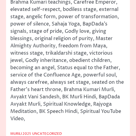
Brahma Kumari teachings, Carefree Emperor,
elevated self-respect, bodiless stage, external
stage, angelic form, power of transformation,
power of silence, Sahaja Yoga, BapDada’s
signals, stage of pride, Godly love, giving
blessings, original religion of purity, Master
Almighty Authority, freedom from Maya,
witness stage, trikaldarshi stage, victorious
jewel, Godly inheritance, obedient children,
becoming an angel, Status equal to the Father,
service of the Confluence Age, powerful soul,
always carefree, always set stage, seated on the
Father’s heart throne, Brahma Kumari Murli,
Avyakt Vani Sandesh, BK Murli Hindi, BapDada
Avyakt Murli, Spiritual Knowledge, Rajyoga
Meditation, BK Speech Hindi, Spiritual YouTube
Video,
MURILI 2025
UNCATEGORIZED