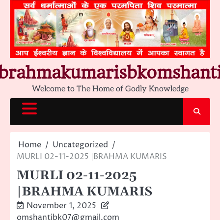
Skip
to
content
brahmakumarisbkomshant
Welcome to The Home of Godly Knowledge
Home
Uncategorized
MURLI 02-11-2025 |BRAHMA KUMARIS
MURLI 02-11-2025
|BRAHMA KUMARIS
November 1, 2025
omshantibk07@gmail.com