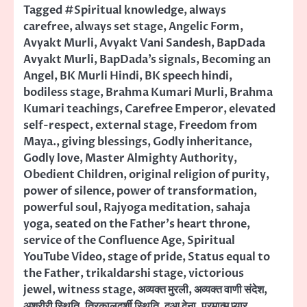
Tagged
#Spiritual knowledge
,
always
carefree
,
always set stage
,
Angelic Form
,
Avyakt Murli
,
Avyakt Vani Sandesh
,
BapDada
Avyakt Murli
,
BapDada’s signals
,
Becoming an
Angel
,
BK Murli Hindi
,
BK speech hindi
,
bodiless stage
,
Brahma Kumari Murli
,
Brahma
Kumari teachings
,
Carefree Emperor
,
elevated
self-respect
,
external stage
,
Freedom from
Maya.
,
giving blessings
,
Godly inheritance
,
Godly love
,
Master Almighty Authority
,
Obedient Children
,
original religion of purity
,
power of silence
,
power of transformation
,
powerful soul
,
Rajyoga meditation
,
sahaja
yoga
,
seated on the Father's heart throne
,
service of the Confluence Age
,
Spiritual
YouTube Video
,
stage of pride
,
Status equal to
the Father
,
trikaldarshi stage
,
victorious
jewel
,
witness stage
,
अव्यक्त मुरली
,
अव्यक्त वाणी संदेश
,
अशरीरी स्थिति
,
त्रिकालदर्शी स्थिति
,
दुआ देना
,
परमात्म प्यार
,