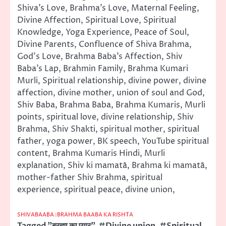
Shiva’s Love, Brahma’s Love, Maternal Feeling,
Divine Affection, Spiritual Love, Spiritual
Knowledge, Yoga Experience, Peace of Soul,
Divine Parents, Confluence of Shiva Brahma,
God’s Love, Brahma Baba’s Affection, Shiv
Baba’s Lap, Brahmin Family, Brahma Kumari
Murli, Spiritual relationship, divine power, divine
affection, divine mother, union of soul and God,
Shiv Baba, Brahma Baba, Brahma Kumaris, Murli
points, spiritual love, divine relationship, Shiv
Brahma, Shiv Shakti, spiritual mother, spiritual
father, yoga power, BK speech, YouTube spiritual
content, Brahma Kumaris Hindi, Murli
explanation, Shiv ki mamatā, Brahma ki mamatā,
mother-father Shiv Brahma, spiritual
experience, spiritual peace, divine union,
SHIVABAABA :BRAHMA BAABA KA RISHTA
Tagged
"ब्रह्मा का प्यार"
,
#Divine union
,
#Spiritual