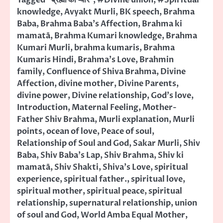
knowledge
,
Avyakt Murli
,
BK speech
,
Brahma
Baba
,
Brahma Baba's Affection
,
Brahma ki
mamatā
,
Brahma Kumari knowledge
,
Brahma
Kumari Murli
,
brahma kumaris
,
Brahma
Kumaris Hindi
,
Brahma's Love
,
Brahmin
family
,
Confluence of Shiva Brahma
,
Divine
Affection
,
divine mother
,
Divine Parents
,
divine power
,
Divine relationship
,
God's love
,
Introduction
,
Maternal Feeling
,
Mother-
Father Shiv Brahma
,
Murli explanation
,
Murli
points
,
ocean of love
,
Peace of soul
,
Relationship of Soul and God
,
Sakar Murli
,
Shiv
Baba
,
Shiv Baba's Lap
,
Shiv Brahma
,
Shiv ki
mamatā
,
Shiv Shakti
,
Shiva's Love
,
spiritual
experience
,
spiritual father.
,
spiritual love
,
spiritual mother
,
spiritual peace
,
spiritual
relationship
,
supernatural relationship
,
union
of soul and God
,
World Amba Equal Mother
,