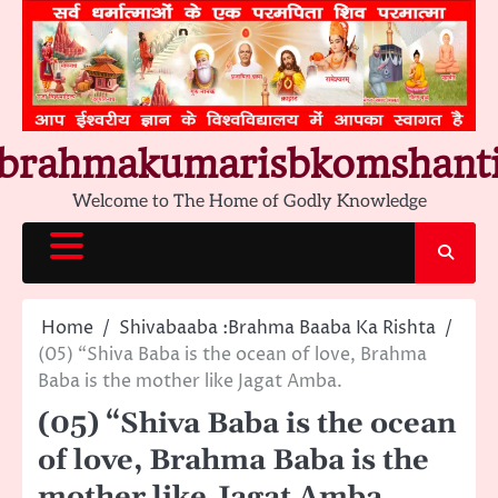
Skip
to
content
brahmakumarisbkomshant
Welcome to The Home of Godly Knowledge
Home
Shivabaaba :Brahma Baaba Ka Rishta
(05) “Shiva Baba is the ocean of love, Brahma
Baba is the mother like Jagat Amba.
(05) “Shiva Baba is the ocean
of love, Brahma Baba is the
mother like Jagat Amba.