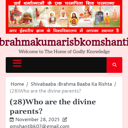
Skip
to
content
brahmakumarisbkomshant
Welcome to The Home of Godly Knowledge
Home
Shivabaaba :Brahma Baaba Ka Rishta
(28)Who are the divine parents?
(28)Who are the divine
parents?
November 28, 2025
omshantibk07@gmail.com