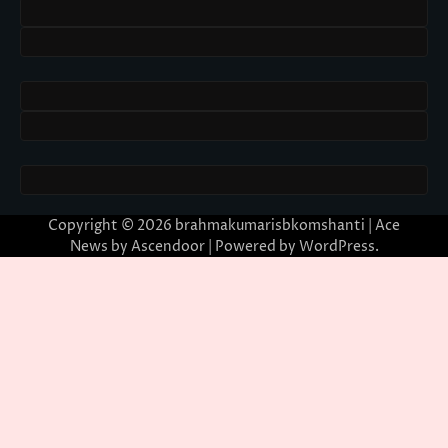
Copyright © 2026
brahmakumarisbkomshanti
| Ace
News by
Ascendoor
| Powered by
WordPress
.