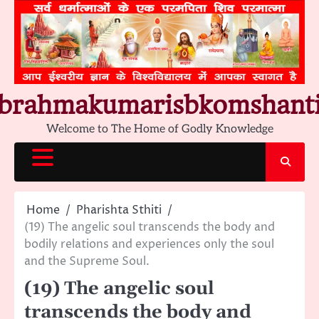
Skip
to
content
brahmakumarisbkomshant
Welcome to The Home of Godly Knowledge
Home
Pharishta Sthiti
(19) The angelic soul transcends the body and
bodily relations and experiences only the soul
and the Supreme Soul.
(19) The angelic soul
transcends the body and