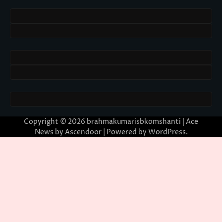
Copyright © 2026
brahmakumarisbkomshanti
| Ace
News by
Ascendoor
| Powered by
WordPress
.