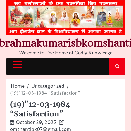
Skip
to
content
brahmakumarisbkomshant
Welcome to The Home of Godly Knowledge
Home
Uncategorized
(19)”12-03-1984 “Satisfaction”
(19)”12-03-1984
“Satisfaction”
October 29, 2025
omshantibk07@gmail.com