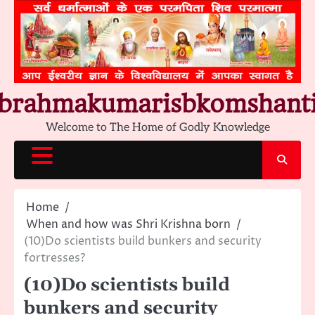
Skip
to
content
brahmakumarisbkomshant
Welcome to The Home of Godly Knowledge
Home
When and how was Shri Krishna born
(10)Do scientists build bunkers and security
fortresses?
(10)Do scientists build
bunkers and security