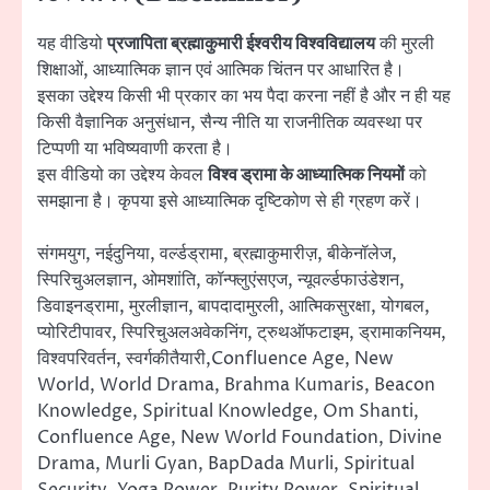
यह वीडियो
प्रजापिता ब्रह्माकुमारी ईश्वरीय विश्वविद्यालय
की मुरली
शिक्षाओं, आध्यात्मिक ज्ञान एवं आत्मिक चिंतन पर आधारित है।
इसका उद्देश्य किसी भी प्रकार का भय पैदा करना नहीं है और न ही यह
किसी वैज्ञानिक अनुसंधान, सैन्य नीति या राजनीतिक व्यवस्था पर
टिप्पणी या भविष्यवाणी करता है।
इस वीडियो का उद्देश्य केवल
विश्व ड्रामा के आध्यात्मिक नियमों
को
समझाना है। कृपया इसे आध्यात्मिक दृष्टिकोण से ही ग्रहण करें।
संगमयुग, नईदुनिया, वर्ल्डड्रामा, ब्रह्माकुमारीज़, बीकेनॉलेज,
स्पिरिचुअलज्ञान, ओमशांति, कॉन्फ्लुएंसएज, न्यूवर्ल्डफाउंडेशन,
डिवाइनड्रामा, मुरलीज्ञान, बापदादामुरली, आत्मिकसुरक्षा, योगबल,
प्योरिटीपावर, स्पिरिचुअलअवेकनिंग, ट्रुथऑफटाइम, ड्रामाकनियम,
विश्वपरिवर्तन, स्वर्गकीतैयारी,Confluence Age, New
World, World Drama, Brahma Kumaris, Beacon
Knowledge, Spiritual Knowledge, Om Shanti,
Confluence Age, New World Foundation, Divine
Drama, Murli Gyan, BapDada Murli, Spiritual
Security, Yoga Power, Purity Power, Spiritual