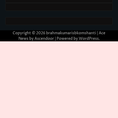
Copyright © 2026
brahmakumarisbkomshanti
| Ace
News by
Ascendoor
| Powered by
WordPress
.