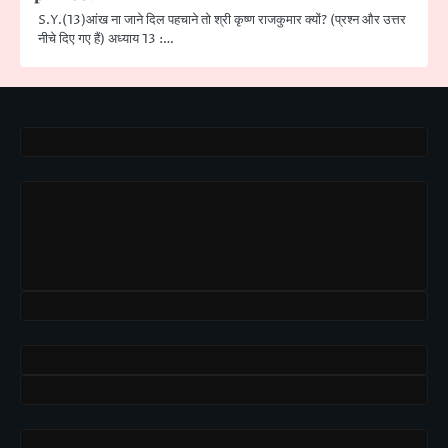
S.Y.(13)आंख ना जाने दिल पहचाने तो श्री कृष्ण राजकुमार क्यों? (प्रश्न और उत्तर
नीचे दिए गए हैं) अध्याय 13 :…