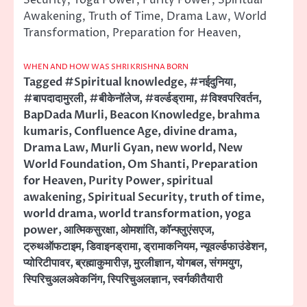
Awakening, Truth of Time, Drama Law, World
Transformation, Preparation for Heaven,
WHEN AND HOW WAS SHRI KRISHNA BORN
Tagged
#Spiritual knowledge
,
#नईदुनिया
,
#बापदादामुरली
,
#बीकेनॉलेज
,
#वर्ल्डड्रामा
,
#विश्वपरिवर्तन
,
BapDada Murli
,
Beacon Knowledge
,
brahma
kumaris
,
Confluence Age
,
divine drama
,
Drama Law
,
Murli Gyan
,
new world
,
New
World Foundation
,
Om Shanti
,
Preparation
for Heaven
,
Purity Power
,
spiritual
awakening
,
Spiritual Security
,
truth of time
,
world drama
,
world transformation
,
yoga
power
,
आत्मिकसुरक्षा
,
ओमशांति
,
कॉन्फ्लुएंसएज
,
ट्रुथऑफटाइम
,
डिवाइनड्रामा
,
ड्रामाकनियम
,
न्यूवर्ल्डफाउंडेशन
,
प्योरिटीपावर
,
ब्रह्माकुमारीज़
,
मुरलीज्ञान
,
योगबल
,
संगमयुग
,
स्पिरिचुअलअवेकनिंग
,
स्पिरिचुअलज्ञान
,
स्वर्गकीतैयारी