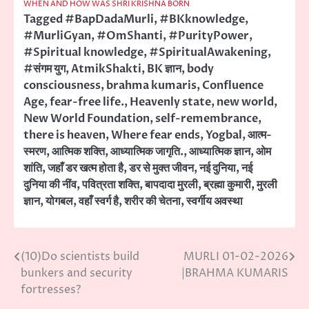
WHEN AND HOW WAS SHRI KRISHNA BORN
Tagged
#BapDadaMurli
,
#BKknowledge
,
#MurliGyan
,
#OmShanti
,
#PurityPower
,
#Spiritual knowledge
,
#SpiritualAwakening
,
#संगम युग
,
AtmikShakti
,
BK ज्ञान
,
body
consciousness
,
brahma kumaris
,
Confluence
Age
,
fear-free life.
,
Heavenly state
,
new world
,
New World Foundation
,
self-remembrance
,
there is heaven
,
Where fear ends
,
Yogbal
,
आत्म-
स्मरण
,
आत्मिक शक्ति
,
आध्यात्मिक जागृति.
,
आध्यात्मिक ज्ञान
,
ओम
शांति
,
जहाँ डर खत्म होता है
,
डर से मुक्त जीवन
,
नई दुनिया
,
नई
दुनिया की नींव
,
पवित्रता शक्ति
,
बापदादा मुरली
,
ब्रह्मा कुमारी
,
मुरली
ज्ञान
,
योगबल
,
वहाँ स्वर्ग है
,
शरीर की चेतना
,
स्वर्गीय अवस्था
(10)Do scientists build
MURLI 01-02-2026
Post
bunkers and security
|BRAHMA KUMARIS
navigation
fortresses?