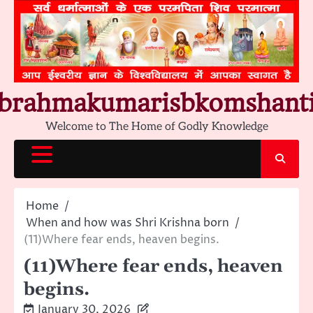
Skip
to
content
brahmakumarisbkomshant
Welcome to The Home of Godly Knowledge
Home
When and how was Shri Krishna born
(11)Where fear ends, heaven begins.
(11)Where fear ends, heaven
begins.
January 30, 2026