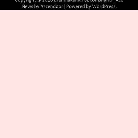
Copyright © 2026
brahmakumarisbkomshanti
| Ace
News by
Ascendoor
| Powered by
WordPress
.