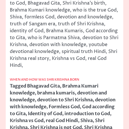
to God, Bhagavad Gita, Shri Krishna’s birth,
Brahma Kumari knowledge, who is the true God,
Shiva, formless God, devotion and knowledge,
truth of Sangam era, truth of Shri Krishna,
identity of God, Brahma Kumaris, God according
to Gita, who is Parmatma Shiva, devotion to Shri
Krishna, devotion with knowledge, youtube
devotional knowledge, spiritual truth Hindi, Shri
Krishna real story, Krishna vs God, real God
Hindi,
WHEN AND HOW WAS SHRI KRISHNA BORN
Tagged
Bhagavad Gita
,
Brahma Kumari
knowledge
,
brahma kumaris
,
devotion and
knowledge
,
devotion to Shri Krishna
,
devotion
with knowledge
,
Formless God
,
God according
to Gita
,
Identity of God
,
introduction to God
,
Krishna vs God
,
real God Hindi
,
Shiva
,
Shri
Krishna
,
Shri Krishna is not God
,
Shri Krishna