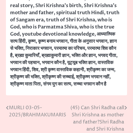
real story
,
Shri Krishna's birth
,
Shri Krishna's
mother and father
,
spiritual truth Hindi
,
truth
of Sangam era
,
truth of Shri Krishna
,
who is
God
,
who is Parmatma Shiva
,
who is the true
God
,
youtube devotional knowledge
,
आध्यात्मिक
सत्य हिंदी
,
कृष्ण
,
कृष्ण बनाम भगवान
,
गीता के अनुसार भगवान
,
ज्ञान
से भक्ति
,
निराकार भगवान
,
परमात्मा का परिचय
,
परमात्मा शिव कौन
है
,
ब्रह्मा कुमारियाँ
,
ब्रह्माकुमारी ज्ञान
,
भक्ति और ज्ञान
,
भगवद गीता
,
भगवान की पहचान
,
भगवान कौन है
,
यूट्यूब भक्ति ज्ञान
,
वास्तविक
भगवान हिंदी
,
शिव
,
श्री कृष्ण वास्तविक कहानी
,
श्रीकृष्ण का जन्म
,
श्रीकृष्ण की भक्ति
,
श्रीकृष्ण की सच्चाई
,
श्रीकृष्ण भगवान नहीं
,
श्रीकृष्ण माता पिता
,
संगम युग का सत्य
,
सच्चा भगवान कौन है
MURLI 03-05-
(45) Can Shri Radha call
Post
2025/BRAHMAKUMARIS
Shri Krishna as mother
navigation
and father?Shri Radha
and Shri Krishna