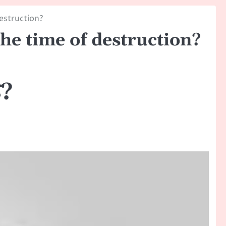
destruction?
the time of destruction?
ै?