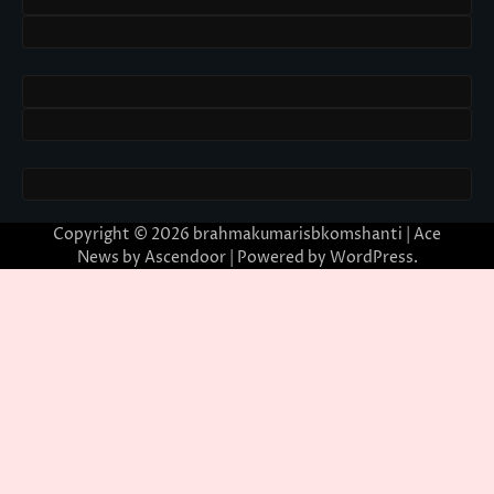
Copyright © 2026
brahmakumarisbkomshanti
| Ace
News by
Ascendoor
| Powered by
WordPress
.