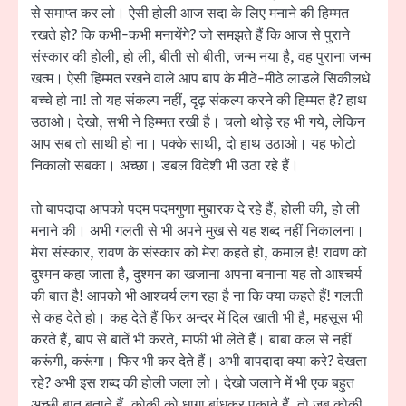
से समाप्त कर लो। ऐसी होली आज सदा के लिए मनाने की हिम्मत
रखते हो? कि कभी-कभी मनायेंगे? जो समझते हैं कि आज से पुराने
संस्कार की होली, हो ली, बीती सो बीती, जन्म नया है, वह पुराना जन्म
खत्म। ऐसी हिम्मत रखने वाले आप बाप के मीठे-मीठे लाडले सिकीलधे
बच्चे हो ना! तो यह संकल्प नहीं, दृढ़ संकल्प करने की हिम्मत है? हाथ
उठाओ। देखो, सभी ने हिम्मत रखी है। चलो थोड़े रह भी गये, लेकिन
आप सब तो साथी हो ना। पक्के साथी, दो हाथ उठाओ। यह फोटो
निकालो सबका। अच्छा। डबल विदेशी भी उठा रहे हैं।
तो बापदादा आपको पदम पदमगुणा मुबारक दे रहे हैं, होली की, हो ली
मनाने की। अभी गलती से भी अपने मुख से यह शब्द नहीं निकालना।
मेरा संस्कार, रावण के संस्कार को मेरा कहते हो, कमाल है! रावण को
दुश्मन कहा जाता है, दुश्मन का खजाना अपना बनाना यह तो आश्चर्य
की बात है! आपको भी आश्चर्य लग रहा है ना कि क्या कहते हैं! गलती
से कह देते हो। कह देते हैं फिर अन्दर में दिल खाती भी है, महसूस भी
करते हैं, बाप से बातें भी करते, माफी भी लेते हैं। बाबा कल से नहीं
करूंगी, करूंगा। फिर भी कर देते हैं। अभी बापदादा क्या करे? देखता
रहे? अभी इस शब्द की होली जला लो। देखो जलाने में भी एक बहुत
अच्छी बात बताते हैं, कोकी को धागा बांधकर पकाते हैं, तो जब कोकी