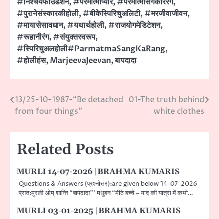
#निश्चयफाउंडेशन
,
#परमात्माप्यार
,
#परमात्मासंगकाररंग
,
#पुरानेसंस्कारकीहोली
,
#बीकेस्पिरिचुअलिटी
,
#मरजीवाजीवन
,
#मायासेसावधान
,
#यथार्थहोली
,
#राजयोगमेडिटेशन
,
#रूहानीरंग
,
#संयुक्तस्वरूप
,
#स्पिरिचुअलहोली#ParmatmaSangKaRang
,
#होलीहंस
,
MarjeevaJeevan
,
बापदादा
13/25-10-1987-“Be detached
01-The truth behind
Post
from four things”
white clothes
navigation
Related Posts
MURLI 14-07-2026 |BRAHMA KUMARIS
Questions & Answers (प्रश्नोत्तर):are given below 14-07-2026
प्रात:मुरली ओम् शान्ति “बापदादा”‘ मधुबन “मीठे बच्चे – याद की यात्रा में कभी…
MURLI 03-01-2025 |BRAHMA KUMARIS