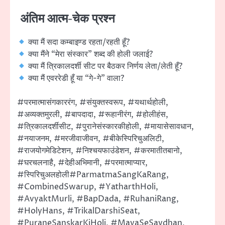
अंतिम आत्म-चेक प्रश्न
क्या मैं सदा कम्बाइण्ड रहता/रहती हूँ?
क्या मैंने “मेरा संस्कार” शब्द की होली जलाई?
क्या मैं त्रिकालदर्शी सीट पर बैठकर निर्णय लेता/लेती हूँ?
क्या मैं एवररेडी हूँ या “गे-गे” वाला?
#परमात्मासंगकाररंग, #संयुक्तस्वरूप, #यथार्थहोली,
#अव्यक्तमुरली, #बापदादा, #रूहानीरंग, #होलीहंस,
#त्रिकालदर्शीसीट, #पुरानेसंस्कारकीहोली, #मायासेसावधान,
#नयाजनम, #मरजीवाजीवन, #बीकेस्पिरिचुअलिटी,
#राजयोगमेडिटेशन, #निश्चयफाउंडेशन, #करमातीतबानो,
#घरचलनाहै, #देहीअभिमानी, #परमात्माप्यार,
#स्पिरिचुअलहोली#ParmatmaSangKaRang,
#CombinedSwarup, #YatharthHoli,
#AvyaktMurli, #BapDada, #RuhaniRang,
#HolyHans, #TrikalDarshiSeat,
#PuraneSanskarKiHoli, #MayaSeSavdhan,