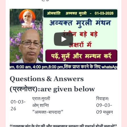
Questions & Answers
(प्रश्नोत्तर):are given below
प्रात:मुरली
रिवाइज:
01-03-
ओम् शान्ति
09-03-
26
”अव्यक्त-बापदादा”
09 मधुबन
“परमात्म संग के रंग की और कम्बाइण्ड स्वरूप की यथार्थ होली मनाओ”