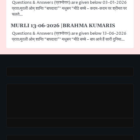
Questions & Answers (प्रश्नोत्तर):are given below 03-01-2026
प्रात:मुरली ओम् शान्ति “बापदादा”‘ मधुबन “मीठे बच्चे – कदम-कदम पर श्रीमत पर
चलते…
MURLI 13-06-2026 |BRAHMA KUMARIS
Questions & Answers (प्रश्नोत्तर):are given below 13-06-2026
प्रात:मुरली ओम् शान्ति “बापदादा”‘ मधुबन “मीठे बच्चे – बाप आये हैं सारी दुनिया…