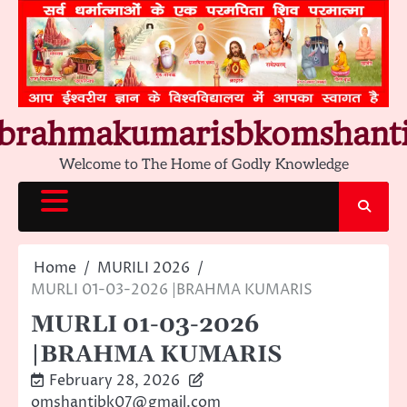
Skip
to
content
brahmakumarisbkomshant
Welcome to The Home of Godly Knowledge
Home
MURILI 2026
MURLI 01-03-2026 |BRAHMA KUMARIS
MURLI 01-03-2026
|BRAHMA KUMARIS
February 28, 2026
omshantibk07@gmail.com