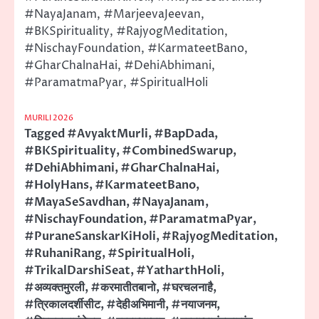
#NayaJanam, #MarjeevaJeevan,
#BKSpirituality, #RajyogMeditation,
#NischayFoundation, #KarmateetBano,
#GharChalnaHai, #DehiAbhimani,
#ParamatmaPyar, #SpiritualHoli
MURILI 2026
Tagged
#AvyaktMurli
,
#BapDada
,
#BKSpirituality
,
#CombinedSwarup
,
#DehiAbhimani
,
#GharChalnaHai
,
#HolyHans
,
#KarmateetBano
,
#MayaSeSavdhan
,
#NayaJanam
,
#NischayFoundation
,
#ParamatmaPyar
,
#PuraneSanskarKiHoli
,
#RajyogMeditation
,
#RuhaniRang
,
#SpiritualHoli
,
#TrikalDarshiSeat
,
#YatharthHoli
,
#अव्यक्तमुरली
,
#करमातीतबानो
,
#घरचलनाहै
,
#त्रिकालदर्शीसीट
,
#देहीअभिमानी
,
#नयाजनम
,