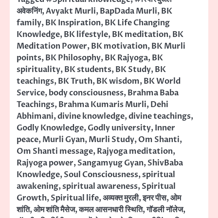
अवेकनिंग
,
Avyakt Murli
,
BapDada Murli
,
BK
family
,
BK Inspiration
,
BK Life Changing
Knowledge
,
BK lifestyle
,
BK meditation
,
BK
Meditation Power
,
BK motivation
,
BK Murli
points
,
BK Philosophy
,
BK Rajyoga
,
BK
spirituality
,
BK students
,
BK Study
,
BK
teachings
,
BK Truth
,
BK wisdom
,
BK World
Service
,
body consciousness
,
Brahma Baba
Teachings
,
Brahma Kumaris Murli
,
Dehi
Abhimani
,
divine knowledge
,
divine teachings
,
Godly Knowledge
,
Godly university
,
Inner
peace
,
Murli Gyan
,
Murli Study
,
Om Shanti
,
Om Shanti message
,
Rajyoga meditation
,
Rajyoga power
,
Sangamyug Gyan
,
ShivBaba
Knowledge
,
Soul Consciousness
,
spiritual
awakening
,
spiritual awareness
,
Spiritual
Growth
,
Spiritual life
,
अव्यक्त मुरली
,
इनर पीस
,
ओम
शांति
,
ओम शांति मैसेज
,
कमल आसनधारी स्थिति
,
गॉडली नॉलेज
,