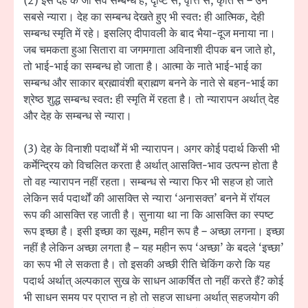
(2) इस देह के जो सर्व सम्बन्ध हैं, दृष्टि से, वृत्ति से, कृति से – उन
सबसे न्यारा। देह का सम्बन्ध देखते हुए भी स्वत: ही आत्मिक, देही
सम्बन्ध स्मृति में रहे। इसलिए दीपावली के बाद भैया-दूज मनाया ना।
जब चमकता हुआ सितारा वा जगमगाता अविनाशी दीपक बन जाते हो,
तो भाई-भाई का सम्बन्ध हो जाता है। आत्मा के नाते भाई-भाई का
सम्बन्ध और साकार ब्रह्मावंशी ब्राह्मण बनने के नाते से बहन-भाई का
श्रेष्ठ शुद्ध सम्बन्ध स्वत: ही स्मृति में रहता है। तो न्यारापन अर्थात् देह
और देह के सम्बन्ध से न्यारा।
(3) देह के विनाशी पदार्थों में भी न्यारापन। अगर कोई पदार्थ किसी भी
कर्मेन्द्रिय को विचलित करता है अर्थात् आसक्ति-भाव उत्पन्न होता है
तो वह न्यारापन नहीं रहता। सम्बन्ध से न्यारा फिर भी सहज हो जाते
लेकिन सर्व पदार्थों की आसक्ति से न्यारा ‘अनासक्त’ बनने में रॉयल
रूप की आसक्ति रह जाती है। सुनाया था ना कि आसक्ति का स्पष्ट
रूप इच्छा है। इसी इच्छा का सूक्ष्म, महीन रूप है – अच्छा लगना। इच्छा
नहीं है लेकिन अच्छा लगता है – यह महीन रूप ‘अच्छा’ के बदले ‘इच्छा’
का रूप भी ले सकता है। तो इसकी अच्छी रीति चेकिंग करो कि यह
पदार्थ अर्थात् अल्पकाल सुख के साधन आकर्षित तो नहीं करते हैं? कोई
भी साधन समय पर प्राप्त न हो तो सहज साधना अर्थात् सहजयोग की