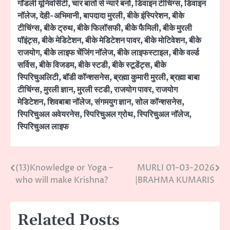
गॉडली यूनिवर्सिटी
,
चार बातों से न्यारे बनो
,
डिवाइन टीचिंग्स
,
डिवाइन
नॉलेज
,
देही-अभिमानी
,
बापदादा मुरली
,
बीके इंस्पिरेशन
,
बीके
टीचिंग्स
,
बीके ट्रुथ
,
बीके फिलॉसफी
,
बीके फैमिली
,
बीके मुरली
पॉइंट्स
,
बीके मेडिटेशन
,
बीके मेडिटेशन पावर
,
बीके मोटिवेशन
,
बीके
राजयोग
,
बीके लाइफ चेंजिंग नॉलेज
,
बीके लाइफस्टाइल
,
बीके वर्ल्ड
सर्विस
,
बीके विजडम
,
बीके स्टडी
,
बीके स्टूडेंट्स
,
बीके
स्पिरिचुअलिटी
,
बॉडी कॉन्शसनेस
,
ब्रह्मा कुमारी मुरली
,
ब्रह्मा बाबा
टीचिंग्स
,
मुरली ज्ञान
,
मुरली स्टडी
,
राजयोग पावर
,
राजयोग
मेडिटेशन
,
शिवबाबा नॉलेज
,
संगमयुग ज्ञान
,
सोल कॉन्शसनेस
,
स्पिरिचुअल अवेयरनेस
,
स्पिरिचुअल ग्रोथ
,
स्पिरिचुअल नॉलेज
,
स्पिरिचुअल लाइफ
(13)Knowledge or Yoga –
MURLI 01-03-2026
Post
who will make Krishna?
|BRAHMA KUMARIS
navigation
Related Posts