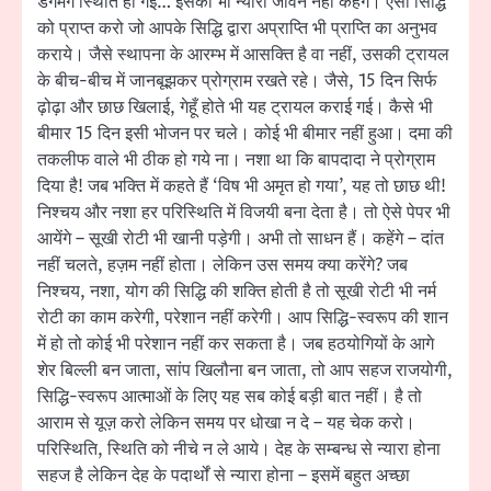
डगमग स्थिति हो गई… इसको भी न्यारी जीवन नहीं कहेंगे। ऐसी सिद्धि
को प्राप्त करो जो आपके सिद्धि द्वारा अप्राप्ति भी प्राप्ति का अनुभव
कराये। जैसे स्थापना के आरम्भ में आसक्ति है वा नहीं, उसकी ट्रायल
के बीच-बीच में जानबूझकर प्रोग्राम रखते रहे। जैसे, 15 दिन सिर्फ
ढ़ोढ़ा और छाछ खिलाई, गेहूँ होते भी यह ट्रायल कराई गई। कैसे भी
बीमार 15 दिन इसी भोजन पर चले। कोई भी बीमार नहीं हुआ। दमा की
तकलीफ वाले भी ठीक हो गये ना। नशा था कि बापदादा ने प्रोग्राम
दिया है! जब भक्ति में कहते हैं ‘विष भी अमृत हो गया’, यह तो छाछ थी!
निश्चय और नशा हर परिस्थिति में विजयी बना देता है। तो ऐसे पेपर भी
आयेंगे – सूखी रोटी भी खानी पड़ेगी। अभी तो साधन हैं। कहेंगे – दांत
नहीं चलते, हज़म नहीं होता। लेकिन उस समय क्या करेंगे? जब
निश्चय, नशा, योग की सिद्धि की शक्ति होती है तो सूखी रोटी भी नर्म
रोटी का काम करेगी, परेशान नहीं करेगी। आप सिद्धि-स्वरूप की शान
में हो तो कोई भी परेशान नहीं कर सकता है। जब हठयोगियों के आगे
शेर बिल्ली बन जाता, सांप खिलौना बन जाता, तो आप सहज राजयोगी,
सिद्धि-स्वरूप आत्माओं के लिए यह सब कोई बड़ी बात नहीं। है तो
आराम से यूज़ करो लेकिन समय पर धोखा न दे – यह चेक करो।
परिस्थिति, स्थिति को नीचे न ले आये। देह के सम्बन्ध से न्यारा होना
सहज है लेकिन देह के पदार्थों से न्यारा होना – इसमें बहुत अच्छा