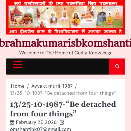
Skip
to
content
brahmakumarisbkomshant
Welcome to The Home of Godly Knowledge
Home
Avyakt murli-1987
13/25-10-1987-“Be detached from four things”
13/25-10-1987-“Be detached
from four things”
February 27, 2026
omshantibk07@gmail.com