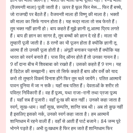
ज्ञान की माला अलग है। भक्तों की माला कभी पूजते नहीं। रुण्ड माला
(वैजयन्ती माला) पूजी जाती है। ऊपर है फूल फिर मेरू… फिर हैं बच्चे,
जो राजगद्दी पर बैठते हैं। वैजयन्ती माला ही विष्णु की माला है। भक्तों
की माला का सिर्फ गायन होता है। यह रूद्र माला तो सब फेरते हैं।
तुम भक्त नहीं ज्ञानी हो। बाप कहते हैं मुझे ज्ञानी तू आत्मा प्रिय लगते
हैं। बाप ही ज्ञान का सागर है, तुम बच्चों को ज्ञान दे रहे हैं। माला भी
तुम्हारी पूजी जाती है। 8 रत्नों का भी पूजन होता है क्योंकि ज्ञानी तू
आत्मा हैं तो उनकी पूजा होती है। अंगूठी बनाकर पहनते हैं क्योंकि यह
भारत को स्वर्ग बनाते हैं। पास विद् ऑनर होते हैं तो उनका गायन है।
9 वाँ दाना बीच में शिवबाबा को रखते हैं। उसको कहते हैं 9 रत्न। यह
है डिटेल की समझानी। बाप तो सिर्फ कहते हैं बाप और वर्से को याद
करो तो तुम्हारे विकर्म विनाश होंगे फिर तुम चले जायेंगे। पतित आत्मायें
पावन दुनिया में जा न सकें। यहाँ सब पतित हैं। देवताओं के शरीर तो
पवित्र निर्विकारी हैं। वह हैं पूज्य, यथा राजा-रानी तथा प्रजा पूज्य
हैं। यहाँ सब हैं पुजारी। वहाँ दु:ख की बात नहीं। उनको कहा जाता है
स्वर्ग, सुख-धाम। वहाँ सुख, सम्पत्ति, शान्ति सब थी। अब तो कुछ नहीं
है इसलिए इसको नर्क, उनको स्वर्ग कहा जाता है। हम आत्मायें
शान्तिधाम में रहने वाली हैं। वहाँ से आती हैं पार्ट बजाने। 84 जन्म पूरे
भोगने पड़ते हैं। अभी दु:खधाम है फिर हम जाते हैं शान्तिधाम फिर