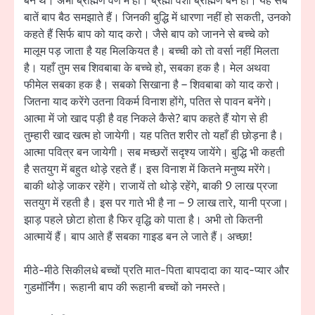
बने थे। अभी ब्राह्मण वर्ण में हो। ब्रह्मा वंशी ब्राह्मण बने हो। यह सब
बातें बाप बैठ समझाते हैं। जिनकी बुद्धि में धारणा नहीं हो सकती, उनको
कहते हैं सिर्फ बाप को याद करो। जैसे बाप को जानने से बच्चे को
मालूम पड़ जाता है यह मिलकियत है। बच्ची को तो वर्सा नहीं मिलता
है। यहाँ तुम सब शिवबाबा के बच्चे हो, सबका हक है। मेल अथवा
फीमेल सबका हक है। सबको सिखाना है – शिवबाबा को याद करो।
जितना याद करेंगे उतना विकर्म विनाश होंगे, पतित से पावन बनेंगे।
आत्मा में जो खाद पड़ी है वह निकले कैसे? बाप कहते हैं योग से ही
तुम्हारी खाद खत्म हो जायेगी। यह पतित शरीर तो यहाँ ही छोड़ना है।
आत्मा पवित्र बन जायेगी। सब मच्छरों सदृश्य जायेंगे। बुद्धि भी कहती
है सतयुग में बहुत थोड़े रहते हैं। इस विनाश में कितने मनुष्य मरेंगे।
बाकी थोड़े जाकर रहेंगे। राजायें तो थोड़े रहेंगे, बाकी 9 लाख प्रजा
सतयुग में रहती है। इस पर गाते भी है ना – 9 लाख तारे, यानी प्रजा।
झाड़ पहले छोटा होता है फिर वृद्धि को पाता है। अभी तो कितनी
आत्मायें हैं। बाप आते हैं सबका गाइड बन ले जाते हैं। अच्छा!
मीठे-मीठे सिकीलधे बच्चों प्रति मात-पिता बापदादा का याद-प्यार और
गुडमॉर्निंग। रूहानी बाप की रूहानी बच्चों को नमस्ते।