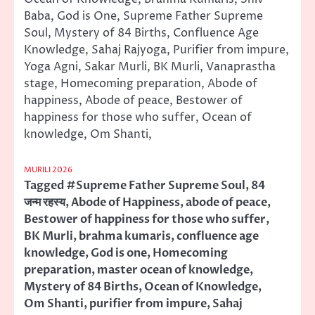
Baba, God is One, Supreme Father Supreme
Soul, Mystery of 84 Births, Confluence Age
Knowledge, Sahaj Rajyoga, Purifier from impure,
Yoga Agni, Sakar Murli, BK Murli, Vanaprastha
stage, Homecoming preparation, Abode of
happiness, Abode of peace, Bestower of
happiness for those who suffer, Ocean of
knowledge, Om Shanti,
MURILI 2026
Tagged
#Supreme Father Supreme Soul
,
84
जन्म रहस्य
,
Abode of Happiness
,
abode of peace
,
Bestower of happiness for those who suffer
,
BK Murli
,
brahma kumaris
,
confluence age
knowledge
,
God is one
,
Homecoming
preparation
,
master ocean of knowledge
,
Mystery of 84 Births
,
Ocean of Knowledge
,
Om Shanti
,
purifier from impure
,
Sahaj