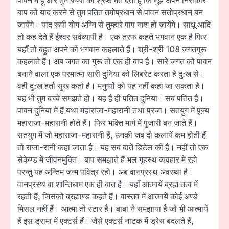
पावन मैं हूँ और तुम बच्चों को श्रेष्ठ मत देता हूँ कि मुझ अपने निराकार
बाप को याद करने से तुम पतित तमोप्रधान से पावन सतोप्रधान बन
जायेंगे। याद रूपी योग अग्नि से तुम्हारे पाप नाश हो जायेंगे। साधू आदि
तो कह देते हैं ईश्वर सर्वव्यापी है। एक तरफ कहते भगवान एक है फिर
यहाँ तो बहुत अपने को भगवान कहलाते हैं। श्री-श्री 108 जगतगुरू
कहलाते हैं। अब जगत का गुरू तो एक ही बाप है। सारे जगत को पावन
बनाने वाला एक परमात्मा सारी दुनिया को लिबरेट करता है दु:ख से।
वही दु:ख हर्ता सुख कर्ता है। मनुष्यों को यह नहीं कहा जा सकता है।
यह भी तुम बच्चे समझते हो। यह है ही पतित दुनिया। सब पतित हैं।
पावन दुनिया में हैं यथा महाराजा-महारानी तथा प्रजा। सतयुग में पूज्य
महाराजा-महारानी होते हैं। फिर भक्ति मार्ग में पुजारी बन जाते हैं।
सतयुग में जो महाराजा-महारानी हैं, उनकी जब दो कलायें कम होती हैं
तो राजा-रानी कहा जाता है। यह सब बातें डिटेल की हैं। नहीं तो एक
सेकेण्ड में जीवनमुक्ति। बाप समझाते हैं भल गृहस्थ व्यवहार में रहो
परन्तु यह अन्तिम जन्म पवित्र रहो। अब वानप्रस्थ अवस्था है।
वानप्रस्थ वा शान्तिधाम एक ही बात है। यहाँ आत्मायें ब्रह्म तत्व में
रहती हैं, जिसको ब्रह्माण्ड कहते हैं। वास्तव में आत्मायें कोई अण्डे
मिसल नहीं हैं। आत्मा तो स्टार है। बाबा ने समझाया है जो भी आत्मायें
हैं इस ड्रामा में एक्टर्स हैं। जैसे एक्टर्स नाटक में ड्रेस बदलते हैं,