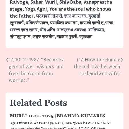
Rajyoga
,
Sakar Murli
,
Shiv Baba
,
vanaprastha
stage
,
Yoga Agni
,
You are the soul who knows
the Father
,
घर वापसी तैयारी
,
ज्ञान का सागर
,
दुखहर्ता
सुखकर्ता
,
पतित से पावन
,
परमपिता परमात्मा
,
बाप को ज्ञानी तू आत्मा
,
मास्टर ज्ञान सागर
,
योग अग्नि
,
वानप्रस्थ अवस्था
,
शान्तिधाम
,
संगमयुग ज्ञान
,
सहज राजयोग
,
साकार मुरली
,
सुखधाम
17/10-11-1987-“Become a
(17)How to rekindle
Post
gem of well-wishers and
the old love between
navigation
free the world from
husband and wife?
worries.”
Related Posts
MURLI 11-01-2025 |BRAHMA KUMARIS
Questions & Answers (प्रश्नोत्तर):are given below 11-01-26
प्रात:मुरली ओम् शान्ति ”अव्यक्त-बापदादा” रिवाइज: 20-10-08 मधुबन