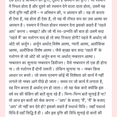
एक होती है अभिमान की वृत्ति, दूसरी है अपमान की वृत्ति। जो स्वमान
में स्थित होता है और दूसरे को स्वमान देने वाला दाता होता, उसमें यह
दोनों वृत्ति नहीं होगी – न अभिमान की, न अपमान की। यह तो करता
ही ऐसा है, यह होता ही ऐसा है, तो यह भी रॉयल रूप का उस आत्मा का
अपमान है। स्वमान में स्थित होकर स्वमान देना इसको कहते हैं ‘पहले
आप’ करना। समझा? और जो भी स्व-उन्नति की बात हो उसमें सदा
‘पहले मैं’ का स्लोगन याद हो तो क्या रिजल्ट होगी? पहले मैं अर्थात् जो
ओटे सो अर्जुन। अर्जुन अर्थात् विशेष आत्मा, न्यारी आत्मा, अलौकिक
आत्मा, अलौकिक विशेष आत्मा। जैसे ब्रह्मा बाप सदा ‘पहले मैं’ के
स्लोगन से जो ओटे सो अर्जुन बना ना अर्थात् नम्बरवन आत्मा।
नम्बरवन का सुनाया नम्बरवन डिवीजन। वैसे नम्बरवन तो एक ही होगा
ना। तो स्लोगन हैं दोनों जरूरी। लेकिन सुनाया ना – नम्बर किस
आधार पर बनते। जो समय प्रमाण कोई भी विशेषता को कार्य में नहीं
लगाते तो नम्बर आगे पीछे हो जाता। समय पर जो कार्य में लगाता है,
वह विन करता है अर्थात् वन हो जाता। तो यह चेक करो क्योंकि इस
वर्ष स्व की चेकिंग की बातें सुना रहे हैं। भिन्न-भिन्न बातें सुनाई हैं ना?
तो आज इन बातों को चेक करना – ‘आप’ के बजाए ‘मैं’, ‘मैं’ के बजाए
‘आप’ तो नहीं कर देते हो? इसको कहते हैं यथार्थ विधि। जहाँ यथार्थ
विधि है वहाँ सिद्धि है ही। और इस वृत्ति की विधि सुनाई दो बातों की