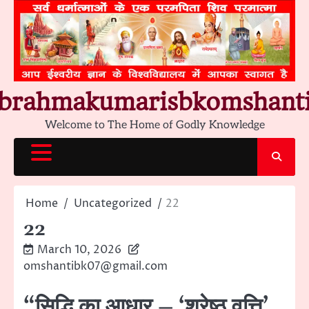
Skip
to
content
brahmakumarisbkomshant
Welcome to The Home of Godly Knowledge
Home
Uncategorized
22
22
March 10, 2026
omshantibk07@gmail.com
“सिद्धि का आधार – ‘श्रेष्ठ वृत्ति’