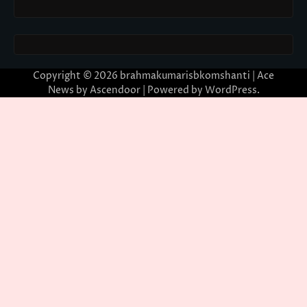
Copyright © 2026
brahmakumarisbkomshanti
| Ace
News by
Ascendoor
| Powered by
WordPress
.