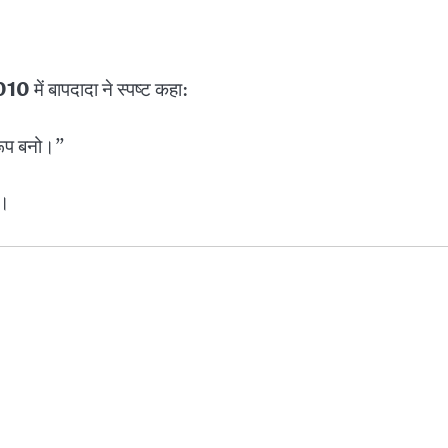
2010
में बापदादा ने स्पष्ट कहा:
वरूप बनो।”
ै।