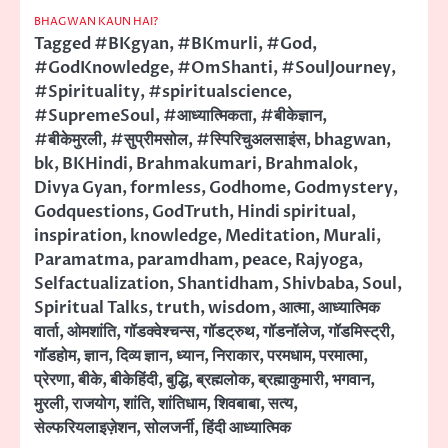
BHAGWAN KAUN HAI?
Tagged
#BKgyan
,
#BKmurli
,
#God
,
#GodKnowledge
,
#OmShanti
,
#SoulJourney
,
#Spirituality
,
#spiritualscience
,
#SupremeSoul
,
#आध्यात्मिकता
,
#बीकेज्ञान
,
#बीकेमुरली
,
#सुप्रीमसोल
,
#स्पिरिचुअलसाइंस
,
bhagwan
,
bk
,
BKHindi
,
Brahmakumari
,
Brahmalok
,
Divya Gyan
,
formless
,
Godhome
,
Godmystery
,
Godquestions
,
GodTruth
,
Hindi spiritual
,
inspiration
,
knowledge
,
Meditation
,
Murali
,
Paramatma
,
paramdham
,
peace
,
Rajyoga
,
Selfactualization
,
Shantidham
,
Shivbaba
,
Soul
,
Spiritual Talks
,
truth
,
wisdom
,
आत्मा
,
आध्यात्मिक
वार्ता
,
ओमशांति
,
गॉडक्वेश्चन्स
,
गॉडट्रुथ
,
गॉडनॉलेज
,
गॉडमिस्ट्री
,
गॉडहोम
,
ज्ञान
,
दिव्य ज्ञान
,
ध्यान
,
निराकार
,
परमधाम
,
परमात्मा
,
प्रेरणा
,
बीके
,
बीकेहिंदी
,
बुद्धि
,
ब्रह्मलोक
,
ब्रह्माकुमारी
,
भगवान
,
मुरली
,
राजयोग
,
शांति
,
शांतिधाम
,
शिवबाबा
,
सत्य
,
सेल्फरियलाइज़ेशन
,
सोलजर्नी
,
हिंदी आध्यात्मिक