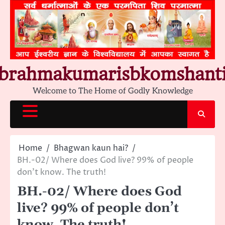
Skip
to
content
brahmakumarisbkomshant
Welcome to The Home of Godly Knowledge
Home
Bhagwan kaun hai?
BH.-02/ Where does God live? 99% of people
don’t know. The truth!
BH.-02/ Where does God
live? 99% of people don’t
know. The truth!