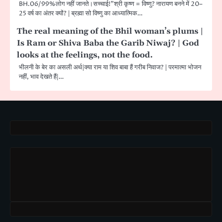
BH.06/99%लोग नहीं जानते।सच्चाई!”श्री कृष्ण = विष्णु? नारायण बनने में 20–
25 वर्ष का अंतर क्यों? | ब्रह्मा सो विष्णु का आध्यात्मिक…
The real meaning of the Bhil woman’s plums |
Is Ram or Shiva Baba the Garib Niwaj? | God
looks at the feelings, not the food.
भीलनी के बेर का असली अर्थ|क्या राम या शिव बाबा हैं गरीब निवाज? | परमात्मा भोजन
नहीं, भाव देखते हैं|…