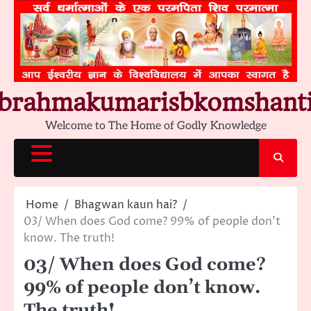
Skip
to
content
brahmakumarisbkomshant
Welcome to The Home of Godly Knowledge
Home
Bhagwan kaun hai?
03/ When does God come? 99% of people don’t
know. The truth!
03/ When does God come?
99% of people don’t know.
The truth!