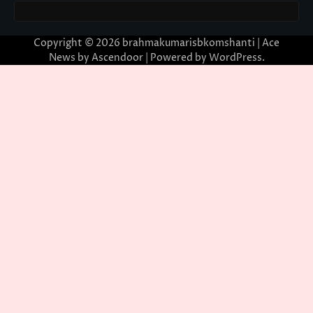
Copyright © 2026
brahmakumarisbkomshanti
| Ace
News by
Ascendoor
| Powered by
WordPress
.