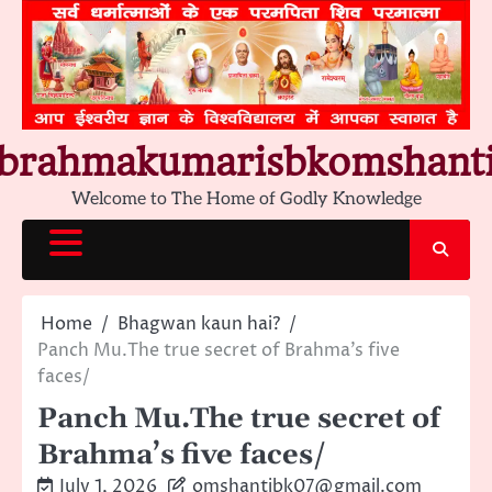
Skip
to
content
brahmakumarisbkomshant
Welcome to The Home of Godly Knowledge
Home
Bhagwan kaun hai?
Panch Mu.The true secret of Brahma’s five
faces/
Panch Mu.The true secret of
Brahma’s five faces/
July 1, 2026
omshantibk07@gmail.com