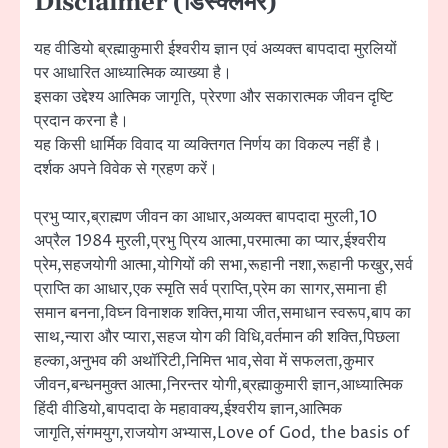
Disclaimer (डिस्क्लेमर)
यह वीडियो ब्रह्माकुमारी ईश्वरीय ज्ञान एवं अव्यक्त बापदादा मुरलियों
पर आधारित आध्यात्मिक व्याख्या है।
इसका उद्देश्य आत्मिक जागृति, प्रेरणा और सकारात्मक जीवन दृष्टि
प्रदान करना है।
यह किसी धार्मिक विवाद या व्यक्तिगत निर्णय का विकल्प नहीं है।
दर्शक अपने विवेक से ग्रहण करें।
प्रभु प्यार,ब्राह्मण जीवन का आधार,अव्यक्त बापदादा मुरली,10
अप्रैल 1984 मुरली,प्रभु प्रिय आत्मा,परमात्मा का प्यार,ईश्वरीय
प्रेम,सहजयोगी आत्मा,योगियों की सभा,रूहानी नशा,रूहानी फखुर,सर्व
प्राप्ति का आधार,एक स्मृति सर्व प्राप्ति,प्रेम का सागर,समाना ही
समान बनना,विघ्न विनाशक शक्ति,माया जीत,समाधान स्वरूप,बाप का
साथ,न्यारा और प्यारा,सहज योग की विधि,वर्तमान की शक्ति,पिछला
हल्का,अनुभव की अथॉरिटी,निमित्त भाव,सेवा में सफलता,कुमार
जीवन,बन्धनमुक्त आत्मा,निरन्तर योगी,ब्रह्माकुमारी ज्ञान,आध्यात्मिक
हिंदी वीडियो,बापदादा के महावाक्य,ईश्वरीय ज्ञान,आत्मिक
जागृति,संगमयुग,राजयोग अभ्यास,Love of God, the basis of