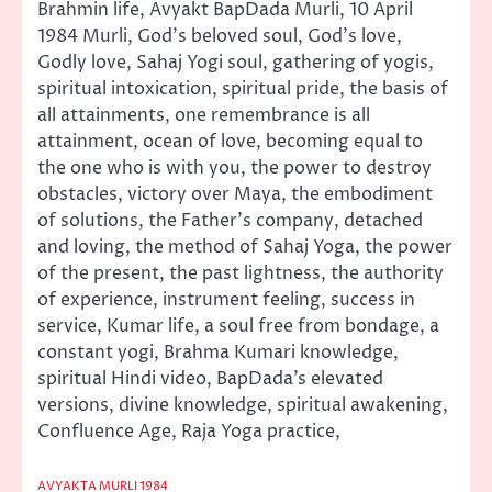
Brahmin life, Avyakt BapDada Murli, 10 April
1984 Murli, God’s beloved soul, God’s love,
Godly love, Sahaj Yogi soul, gathering of yogis,
spiritual intoxication, spiritual pride, the basis of
all attainments, one remembrance is all
attainment, ocean of love, becoming equal to
the one who is with you, the power to destroy
obstacles, victory over Maya, the embodiment
of solutions, the Father’s company, detached
and loving, the method of Sahaj Yoga, the power
of the present, the past lightness, the authority
of experience, instrument feeling, success in
service, Kumar life, a soul free from bondage, a
constant yogi, Brahma Kumari knowledge,
spiritual Hindi video, BapDada’s elevated
versions, divine knowledge, spiritual awakening,
Confluence Age, Raja Yoga practice,
AVYAKTA MURLI 1984