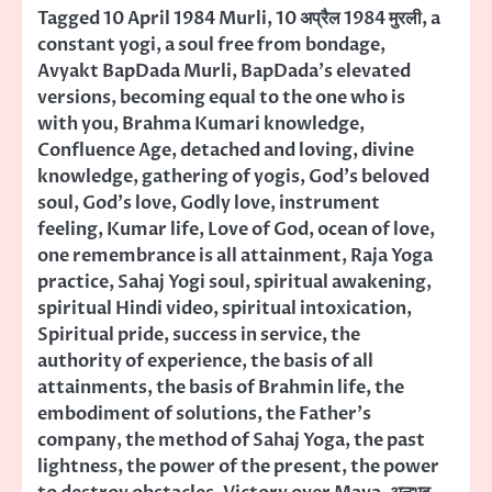
Tagged
10 April 1984 Murli
,
10 अप्रैल 1984 मुरली
,
a
constant yogi
,
a soul free from bondage
,
Avyakt BapDada Murli
,
BapDada's elevated
versions
,
becoming equal to the one who is
with you
,
Brahma Kumari knowledge
,
Confluence Age
,
detached and loving
,
divine
knowledge
,
gathering of yogis
,
God's beloved
soul
,
God's love
,
Godly love
,
instrument
feeling
,
Kumar life
,
Love of God
,
ocean of love
,
one remembrance is all attainment
,
Raja Yoga
practice
,
Sahaj Yogi soul
,
spiritual awakening
,
spiritual Hindi video
,
spiritual intoxication
,
Spiritual pride
,
success in service
,
the
authority of experience
,
the basis of all
attainments
,
the basis of Brahmin life
,
the
embodiment of solutions
,
the Father's
company
,
the method of Sahaj Yoga
,
the past
lightness
,
the power of the present
,
the power