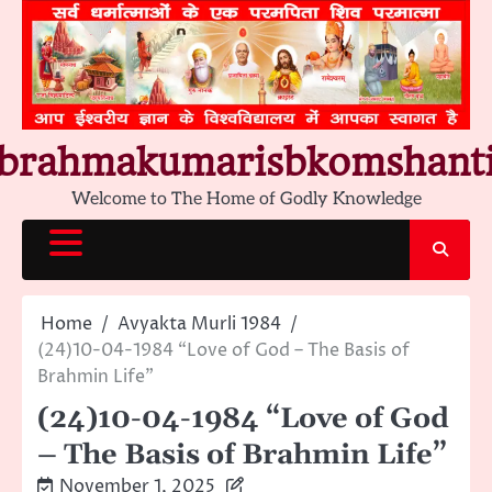
Skip
to
content
brahmakumarisbkomshant
Welcome to The Home of Godly Knowledge
Home
Avyakta Murli 1984
(24)10-04-1984 “Love of God – The Basis of
Brahmin Life”
(24)10-04-1984 “Love of God
– The Basis of Brahmin Life”
November 1, 2025