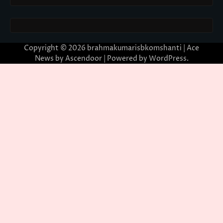
Copyright © 2026
brahmakumarisbkomshanti
| Ace
News by
Ascendoor
| Powered by
WordPress
.