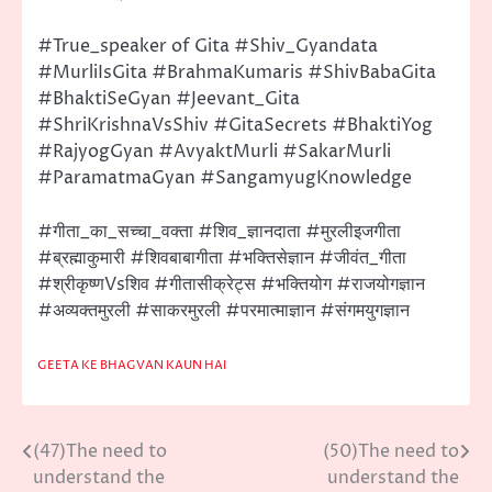
#True_speaker of Gita #Shiv_Gyandata
#MurliIsGita #BrahmaKumaris #ShivBabaGita
#BhaktiSeGyan #Jeevant_Gita
#ShriKrishnaVsShiv #GitaSecrets #BhaktiYog
#RajyogGyan #AvyaktMurli #SakarMurli
#ParamatmaGyan #SangamyugKnowledge
#गीता_का_सच्चा_वक्ता #शिव_ज्ञानदाता #मुरलीइजगीता
#ब्रह्माकुमारी #शिवबाबागीता #भक्तिसेज्ञान #जीवंत_गीता
#श्रीकृष्णVsशिव #गीतासीक्रेट्स #भक्तियोग #राजयोगज्ञान
#अव्यक्तमुरली #साकरमुरली #परमात्माज्ञान #संगमयुगज्ञान
GEETA KE BHAGVAN KAUN HAI
(47)The need to
(50)The need to
Post
understand the
understand the