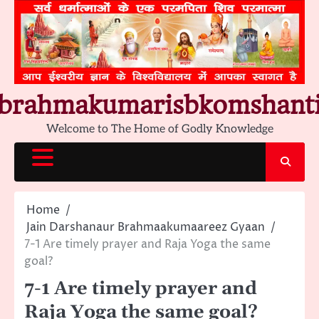
Skip
to
content
brahmakumarisbkomshant
Welcome to The Home of Godly Knowledge
Home
Jain Darshanaur Brahmaakumaareez Gyaan
7-1 Are timely prayer and Raja Yoga the same
goal?
7-1 Are timely prayer and
Raja Yoga the same goal?