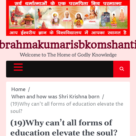
Skip
to
content
brahmakumarisbkomshant
Welcome to The Home of Godly Knowledge
Home
When and how was Shri Krishna born
(19)Why can’t all forms of education elevate the
soul?
(19)Why can’t all forms of
education elevate the soul?