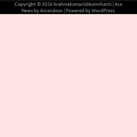
Copyright © 2026
brahmakumarisbkomshanti
| Ace
News by
Ascendoor
| Powered by
WordPress
.