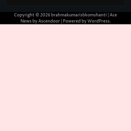
Copyright © 2026
brahmakumarisbkomshanti
| Ace
News by
Ascendoor
| Powered by
WordPress
.