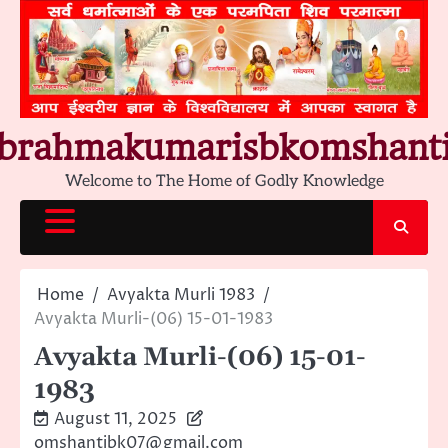
Skip
to
content
brahmakumarisbkomshant
Welcome to The Home of Godly Knowledge
Home
Avyakta Murli 1983
Avyakta Murli-(06) 15-01-1983
Avyakta Murli-(06) 15-01-
1983
August 11, 2025
omshantibk07@gmail.com