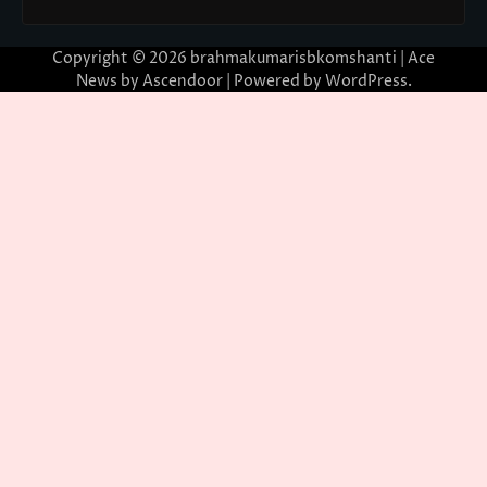
Copyright © 2026
brahmakumarisbkomshanti
| Ace
News by
Ascendoor
| Powered by
WordPress
.