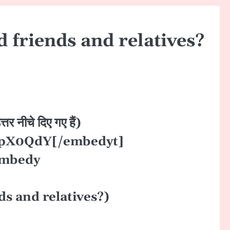
 friends and relatives?
ीचे दिए गए हैं)
0QdY[/embedyt]
mbedy
and relatives?)