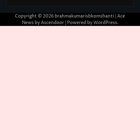
Copyright © 2026
brahmakumarisbkomshanti
| Ace
News by
Ascendoor
| Powered by
WordPress
.