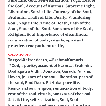
Pure Life, God, Self-realization, Yoga, Rest of
the Soul, Account of Karmas, Supreme Light,
Liberation, Satvik Life, Journey of the Soul,
Brahmin, Truth of Life, Purity, Wandering
Soul, Yogic Life, Time of Death, Path of the
Soul, State of the Soul, Sanskars of the Soul,
Religion, Soul Importance of cleanliness,
renunciation of body, rituals, spiritual
practice, true path, pure life,
GARUDA PURANA
Tagged
#after death
,
#BrahmaKumaris
,
#God
,
#purity
,
account of karmas
,
Brahmin
,
Dashagatra Vidhi
,
Donation
,
Garuda Purana
,
Havan
,
Journey of the soul
,
liberation
,
path of
the soul
,
Pind Daan
,
Pitrloka
,
pure life
,
Reincarnation
,
religion
,
renunciation of body
,
rest of the soul
,
rituals
,
Sanskars of the Soul
,
Satvik Life
,
self realization
,
Soul
,
Soul
Importance of cleanliness
,
spiritual practice
,