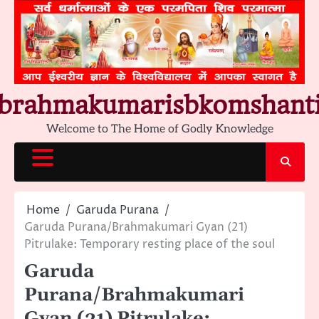
Skip
to
content
brahmakumarisbkomshant
Welcome to The Home of Godly Knowledge
Home
Garuda Purana
Garuda Purana/Brahmakumari Gyan (21)
Pitrulake: Temporary resting place of the soul
Garuda
Purana/Brahmakumari
Gyan (21) Pitrulake: