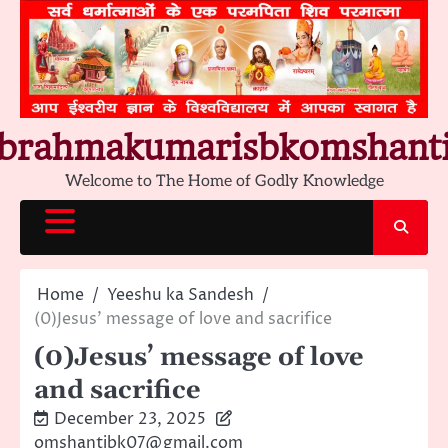
Skip
to
content
brahmakumarisbkomshant
Welcome to The Home of Godly Knowledge
Home
Yeeshu ka Sandesh
(0)Jesus’ message of love and sacrifice
(0)Jesus’ message of love
and sacrifice
December 23, 2025
omshantibk07@gmail.com