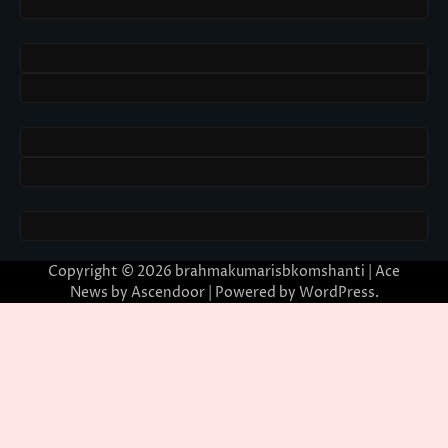
Copyright © 2026
brahmakumarisbkomshanti
| Ace
News by
Ascendoor
| Powered by
WordPress
.