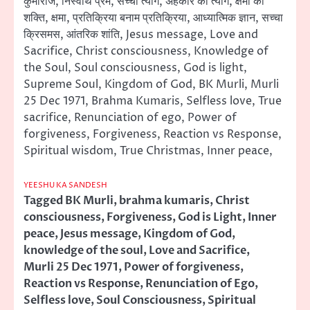
कुमारीज, निस्वार्थ प्रेम, सच्चा त्याग, अहंकार का त्याग, क्षमा की
शक्ति, क्षमा, प्रतिक्रिया बनाम प्रतिक्रिया, आध्यात्मिक ज्ञान, सच्चा
क्रिसमस, आंतरिक शांति, Jesus message, Love and
Sacrifice, Christ consciousness, Knowledge of
the Soul, Soul consciousness, God is light,
Supreme Soul, Kingdom of God, BK Murli, Murli
25 Dec 1971, Brahma Kumaris, Selfless love, True
sacrifice, Renunciation of ego, Power of
forgiveness, Forgiveness, Reaction vs Response,
Spiritual wisdom, True Christmas, Inner peace,
YEESHU KA SANDESH
Tagged
BK Murli
,
brahma kumaris
,
Christ
consciousness
,
Forgiveness
,
God is Light
,
Inner
peace
,
Jesus message
,
Kingdom of God
,
knowledge of the soul
,
Love and Sacrifice
,
Murli 25 Dec 1971
,
Power of forgiveness
,
Reaction vs Response
,
Renunciation of Ego
,
Selfless love
,
Soul Consciousness
,
Spiritual