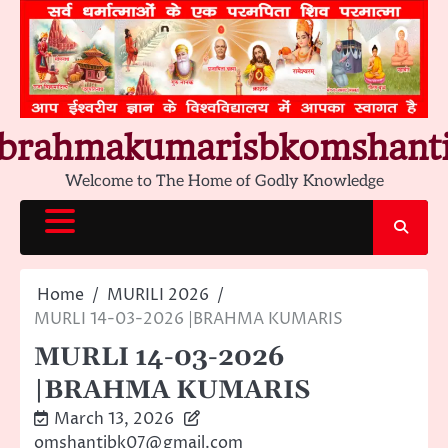
Skip
to
content
brahmakumarisbkomshant
Welcome to The Home of Godly Knowledge
Home
MURILI 2026
MURLI 14-03-2026 |BRAHMA KUMARIS
MURLI 14-03-2026
|BRAHMA KUMARIS
March 13, 2026
omshantibk07@gmail.com