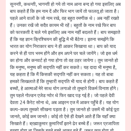
सुनन्ती, कथन्ती, भागन्ती हो गये तो नाम आना बन्द हो गया इसलिए अब
बाप कहते हैं कि हम नाम दें और फिर भाग जायें तो फालतू हो जाता है।
पहले आने वालों के जो नाम रखे, वह बहुत रमणीक थे। अब नहीं रखते
हैं। उनका रखें जो सदैव कायम भी रहें। बहुतों के नाम रखे फिर बाप
को फारकती दे चले गये इसलिए अब नाम नहीं बदलते हैं। बाप समझाते
हैं कि यह ज्ञान क्रिश्चियन की बुद्धि में भी बैठेगा। इतना समझेंगे कि
भारत का योग निराकार बाप ने ही आकर सिखाया था। बाप को याद
करने से ही पाप भस्म होंगे और हम अपने घर चले जायेंगे। जो इस धर्म
का होगा और कनवर्ट हो गया होगा तो वह ठहर जायेगा। तुम जानते हो
कि मनुष्य, मनुष्य की सद्गति नहीं कर सकते। यह दादा भी मनुष्य है,
यह कहता है कि मैं किसकी सद्गति नहीं कर सकता। यह तो बाबा
हमको सिखलाते हैं कि तुम्हारी सद्गति भी याद से होगी। बाप कहते हैं
बच्चों, हे आत्माओं मेरे साथ योग लगाओ तो तुम्हारे विकर्म विनाश होंगे।
तुम पहले गोल्डन एजेड प्योर थे फिर खाद पड़ गई है। जो पहले देवी
देवता 24 कैरेट सोना थे, अब आइरन एज में आकर पहुँचे हैं। यह योग
कल्प-कल्प तुमको सीखना पड़ता है। तुम जानते हो उसमें भी कोई पूरा
जानते, कोई कम जानते। कोई तो ऐसे ही देखने आते हैं कि यहाँ क्या
सिखाते हैं। ब्रह्माकुमार कुमारियाँ इतने ढेर बच्चे हैं। जरूर प्रजापिता
ब्रह्मा होगा ना जिसके इतने बच्चे आकर बने हैं, जरूर कुछ होगा तो