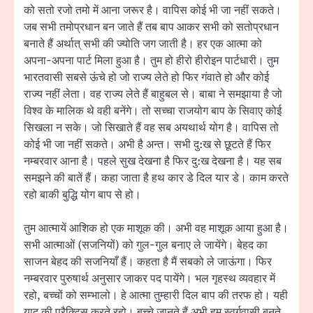
को सतो रजो तमो में आना जरूर है। वापिस कोई भी जा नहीं सकते।
जब सभी तमोप्रधान बन जाते हैं तब बाप आकर सभी को सतोप्रधान
बनाते हैं अर्थात् सभी की ज्योति जग जाती है। हर एक आत्मा को
अपना-अपना पार्ट मिला हुआ है। तुम हो हीरो हीरोइन पार्टधारी। तुम
भारतवासी सबसे ऊंचे हो जो राज्य लेते हो फिर गंवाते हो और कोई
राज्य नहीं लेता। वह राज्य लेते हैं बाहुबल से। बाबा ने समझाया है जो
विश्व के मालिक थे वही बनेंगे। तो सच्चा राजयोग बाप के सिवाए कोई
सिखला न सके। जो सिखाते हैं वह सब अयथार्थ योग है। वापिस तो
कोई भी जा नहीं सकते। अभी है अन्त। सभी दु:ख से छूटते हैं फिर
नम्बरवार आना है। पहले सुख देखना है फिर दु:ख देखना है। यह सब
समझने की बातें हैं। कहा जाता है हथ कार डे दिल यार डे। काम करते
रहो बाकी बुद्धि योग बाप से हो।
तुम आत्मायें आशिक हो एक माशूक की। अभी वह माशूक आया हुआ है।
सभी आत्माओं (सजनियों) को गुल-गुल बनाए ले जायेंगे। बेहद का
साजन बेहद की सजनियाँ हैं। कहता है मैं सबको ले जाऊंगा। फिर
नम्बरवार पुरुषार्थ अनुसार जाकर पद पायेंगे। भल गृहस्थ व्यवहार में
रहो, बच्चों को सम्भालो। हे आत्मा तुम्हारी दिल बाप की तरफ हो। यही
याद की प्रैक्टिस करते रहो। बच्चे जानते हैं अभी हम स्वर्गवासी बनते