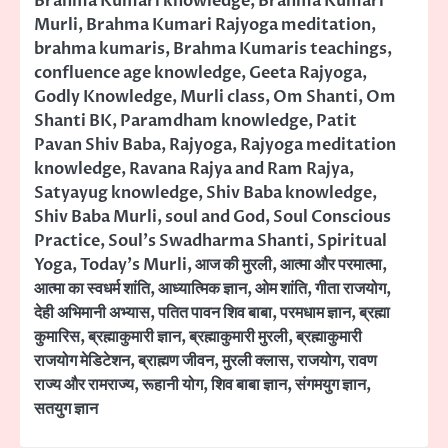
Brahma Kumari knowledge
,
Brahma Kumari
Murli
,
Brahma Kumari Rajyoga meditation
,
brahma kumaris
,
Brahma Kumaris teachings
,
confluence age knowledge
,
Geeta Rajyoga
,
Godly Knowledge
,
Murli class
,
Om Shanti
,
Om
Shanti BK
,
Paramdham knowledge
,
Patit
Pavan Shiv Baba
,
Rajyoga
,
Rajyoga meditation
knowledge
,
Ravana Rajya and Ram Rajya
,
Satyayug knowledge
,
Shiv Baba knowledge
,
Shiv Baba Murli
,
soul and God
,
Soul Conscious
Practice
,
Soul's Swadharma Shanti
,
Spiritual
Yoga
,
Today’s Murli
,
आज की मुरली
,
आत्मा और परमात्मा
,
आत्मा का स्वधर्म शांति
,
आध्यात्मिक ज्ञान
,
ओम शांति
,
गीता राजयोग
,
देही अभिमानी अभ्यास
,
पतित पावन शिव बाबा
,
परमधाम ज्ञान
,
ब्रह्मा
कुमारिस
,
ब्रह्माकुमारी ज्ञान
,
ब्रह्माकुमारी मुरली
,
ब्रह्माकुमारी
राजयोग मेडिटेशन
,
ब्राह्मण जीवन
,
मुरली क्लास
,
राजयोग
,
रावण
राज्य और रामराज्य
,
रूहानी योग
,
शिव बाबा ज्ञान
,
संगमयुग ज्ञान
,
सतयुग ज्ञान