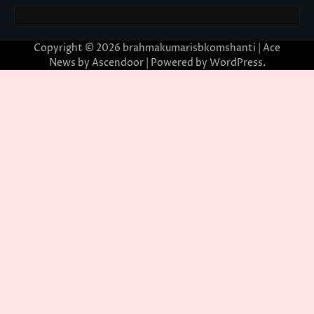
Copyright © 2026
brahmakumarisbkomshanti
| Ace
News by
Ascendoor
| Powered by
WordPress
.