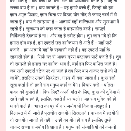
वर्सा लेते हैं। बाप बच्चों को वर्सा लेने का अधिकारी बनाते हैं। यह तो
सच्चा बाप है ना। बाप जानते हैं – यह हमारे बच्चे हैं, जिन्हों को हम
ज्ञान अमृत पिलाए, ज्ञान चिता पर बिठाए घोर नींद से जगाए स्वर्ग में ले
जाता हूँ। बाप ने समझाया है – आत्मायें वहाँ शान्तिधाम और सुखधाम में
रहती हैं। सुखधाम को कहा जाता है वाइसलेस वर्ल्ड। सम्पूर्ण
निर्विकारी देवतायें हैं ना। और वह है स्वीट होम। तुम जान गये हो कि
हमारा होम वह है, हम एक्टर्स उस शान्तिधाम से आते हैं – यहाँ पार्ट
बजाने। हम आत्मायें यहाँ के रहवासी नहीं हैं। वह एक्टर्स यहाँ के
रहवासी होते हैं। सिर्फ घर से आकर ड्रेस बदलकर पार्ट बजाते हैं। तुम
तो समझते हो हमारा घर शान्ति-धाम है, वहाँ हम फिर वापिस जाते हैं।
जब सभी एक्टर्स स्टेज पर आ जाते हैं तब फिर बाप आकर सभी को ले
जायेंगे, इसलिए उनको लिब्रेटर, गाइड भी कहा जाता है। दु:ख हर्ता
सुख कर्ता है तो इतने सब मनुष्य कहाँ जायेंगे। विचार करो – पतित-
पावन को बुलाते हैं। किसलिए? अपनी मौत के लिए, दु:ख की दुनिया में
रहने नहीं चाहते हैं, इसलिए कहते हैं घर चलो। यह सब मुक्ति को ही
मानने वाले हैं। भारत का प्राचीन राजयोग भी कितना मशहूर है।
विलायत में भी जाते हैं प्राचीन राजयोग सिखलाने। वास्तव में हठयोगी
तो राजयोग जानते ही नहीं। उन्हों का योग ही रांग है इसलिए तुम्हें
जाकर सच्चा राजयोग सिखाना है। मनुष्य को संन्यासियों की कफनी