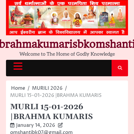
Skip
to
content
brahmakumarisbkomshant
Welcome to The Home of Godly Knowledge
Home
MURILI 2026
MURLI 15-01-2026 |BRAHMA KUMARIS
MURLI 15-01-2026
|BRAHMA KUMARIS
January 14, 2026
omshantibk07@gmail.com