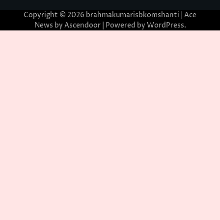
Copyright © 2026
brahmakumarisbkomshanti
| Ace
News by
Ascendoor
| Powered by
WordPress
.