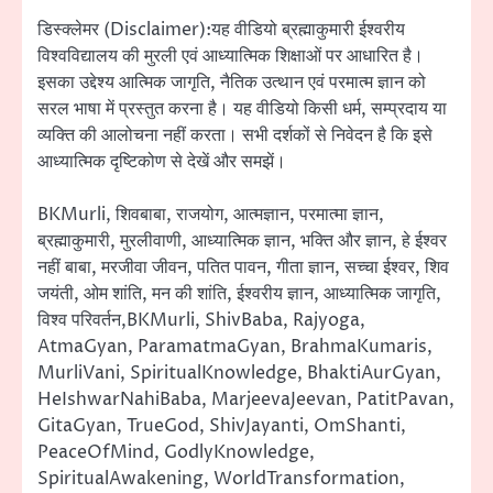
डिस्क्लेमर (Disclaimer):यह वीडियो ब्रह्माकुमारी ईश्वरीय
विश्वविद्यालय की मुरली एवं आध्यात्मिक शिक्षाओं पर आधारित है।
इसका उद्देश्य आत्मिक जागृति, नैतिक उत्थान एवं परमात्म ज्ञान को
सरल भाषा में प्रस्तुत करना है। यह वीडियो किसी धर्म, सम्प्रदाय या
व्यक्ति की आलोचना नहीं करता। सभी दर्शकों से निवेदन है कि इसे
आध्यात्मिक दृष्टिकोण से देखें और समझें।
BKMurli, शिवबाबा, राजयोग, आत्मज्ञान, परमात्मा ज्ञान,
ब्रह्माकुमारी, मुरलीवाणी, आध्यात्मिक ज्ञान, भक्ति और ज्ञान, हे ईश्वर
नहीं बाबा, मरजीवा जीवन, पतित पावन, गीता ज्ञान, सच्चा ईश्वर, शिव
जयंती, ओम शांति, मन की शांति, ईश्वरीय ज्ञान, आध्यात्मिक जागृति,
विश्व परिवर्तन,BKMurli, ShivBaba, Rajyoga,
AtmaGyan, ParamatmaGyan, BrahmaKumaris,
MurliVani, SpiritualKnowledge, BhaktiAurGyan,
HeIshwarNahiBaba, MarjeevaJeevan, PatitPavan,
GitaGyan, TrueGod, ShivJayanti, OmShanti,
PeaceOfMind, GodlyKnowledge,
SpiritualAwakening, WorldTransformation,