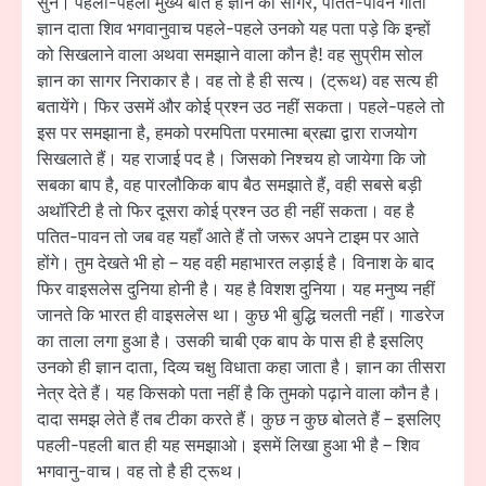
सुने। पहली-पहली मुख्य बात है ज्ञान का सागर, पतित-पावन गीता
ज्ञान दाता शिव भगवानुवाच पहले-पहले उनको यह पता पड़े कि इन्हों
को सिखलाने वाला अथवा समझाने वाला कौन है! वह सुप्रीम सोल
ज्ञान का सागर निराकार है। वह तो है ही सत्य। (ट्रूथ) वह सत्य ही
बतायेंगे। फिर उसमें और कोई प्रश्न उठ नहीं सकता। पहले-पहले तो
इस पर समझाना है, हमको परमपिता परमात्मा ब्रह्मा द्वारा राजयोग
सिखलाते हैं। यह राजाई पद है। जिसको निश्चय हो जायेगा कि जो
सबका बाप है, वह पारलौकिक बाप बैठ समझाते हैं, वही सबसे बड़ी
अथॉरिटी है तो फिर दूसरा कोई प्रश्न उठ ही नहीं सकता। वह है
पतित-पावन तो जब वह यहाँ आते हैं तो जरूर अपने टाइम पर आते
होंगे। तुम देखते भी हो – यह वही महाभारत लड़ाई है। विनाश के बाद
फिर वाइसलेस दुनिया होनी है। यह है विशश दुनिया। यह मनुष्य नहीं
जानते कि भारत ही वाइसलेस था। कुछ भी बुद्धि चलती नहीं। गाडरेज
का ताला लगा हुआ है। उसकी चाबी एक बाप के पास ही है इसलिए
उनको ही ज्ञान दाता, दिव्य चक्षु विधाता कहा जाता है। ज्ञान का तीसरा
नेत्र देते हैं। यह किसको पता नहीं है कि तुमको पढ़ाने वाला कौन है।
दादा समझ लेते हैं तब टीका करते हैं। कुछ न कुछ बोलते हैं – इसलिए
पहली-पहली बात ही यह समझाओ। इसमें लिखा हुआ भी है – शिव
भगवानु-वाच। वह तो है ही ट्रूथ।