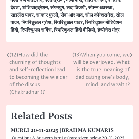
वर्ल्ड चेंज मेडिटेशन
,
वर्ल्ड ड्रामा
,
वर्ल्ड पीस
,
शांति की देवी
,
शांति के
देवता
,
शांति वाइब्रेशन
,
संगमयुग
,
सदा विजयी
,
संपन्न अवस्था
,
साइलेंस पावर
,
साकार मुरली
,
सेवा और याद
,
सोल कॉन्शसनेस
,
सोल
पावर
,
स्पिरिचुअल ग्रोथ
,
स्पिरिचुअल पावर
,
स्पिरिचुअल मोटिवेशन
हिंदी
,
स्पिरिचुअल सर्विस
,
स्पिरिचुअल हिंदी वीडियो
,
हैप्पीनेस मंत्र
(12)How did the
(13)When you come, we
Post
churning of thoughts
will be overjoyed. What
navigation
and self-reflection lead
is the true meaning of
to becoming the wielder
dedicating one’s body,
of the discus
mind, and wealth?
(Chakradhari)?
Related Posts
MURLI 20-11-2025 |BRAHMA KUMARIS
Questions & Answers (प्रश्नोत्तर):are given below 20-11-2025