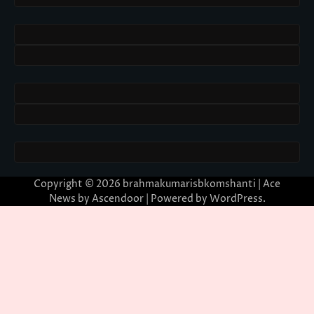
Copyright © 2026
brahmakumarisbkomshanti
| Ace
News by
Ascendoor
| Powered by
WordPress
.