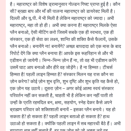
है। महाराष्ट्र को विशेष ड्रामानुसार गोल्डन गिफ्ट प्राप्त हुई है। कौन
सी? ब्रह्मा बाप और माँ की पालना महाराष्ट्र को डायरेक्ट मिली है।
दिल्ली और यू.पी. में भी मिली है लेकिन महाराष्ट्र को ज्यादा। अभी
महाराष्ट्र, महा तो हो ही। अभी क्या करना है! महाराष्ट्र मिलके ऐसा
प्लैन बनाओ, ऐसी मीटिंग करो जिसमें सबके एक ही स्वभाव, एक ही
संस्कार, एक ही सेवा का लक्ष्य, शान्ति की शक्ति कैसे फैलायें, उसके
प्लैन बनाओ। बनायेंगे ना! बनायेंगे? अच्छा बापदादा को एक मास के बाद
रिपोर्ट देंगे कि क्या प्लैन बनाया है! आपके इस रूहरिहान से और भी
एडीशन हो जायेगी। भिन्न-भिन्न ज़ोन हैं ना, तो वह भी एडीशन करेंगे
उसमें घाट आप बनाओ और हीरे वह जोड़ेंगे। है ना हिम्मत। टीचर्स
हिम्मत है! पहली लाइन हिम्मत है? संस्कार मिलन यह रास कौन सा
ज़ोन करेगा? कोई ज़ोन शुभ वृत्ति, शुभ दृष्टि और शुभ कृति यह कैसे हो,
एक ज़ोन यह उठाये। दूसरा ज़ोन – अगर कोई आत्मा स्वयं संस्कार
परिवर्तन नहीं कर सकती है, चाहती भी है लेकिन कर नहीं पाती तो
उन्हों के प्रति रहमदिल बन, क्षमा, सहयोग, स्नेह देकर कैसे अपने
ब्राह्मण परिवार को शक्तिशाली बनायें – इसका प्लैन बनाये। यह हो
सकता है? हो सकता है? पहली लाइन बताओ हो सकता है? हाथ
उठाओ हो सकता है। क्योंकि पहली लाइन में सब महारथी बैठे हैं। अभी
बापदादा नाम नहीं सुनाते हैं, हर एक ज़ोन को जो अच्छा लगे वह