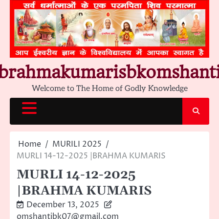
Skip
to
content
brahmakumarisbkomshant
Welcome to The Home of Godly Knowledge
Home
MURILI 2025
MURLI 14-12-2025 |BRAHMA KUMARIS
MURLI 14-12-2025
|BRAHMA KUMARIS
December 13, 2025
omshantibk07@gmail.com