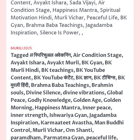
Content, Avyakt Ishara, Sada Vijayi, Air
Condition Stage, Happiness Mantra, Spiritual
Motivation Hindi, Murli Vichar, Peaceful Life, BK
Gyan, Brahma Baba Teachings, Jagadamba
Inspiration, Silence Is Power, ,
MURILI 2025
Tagged
#स्पिरिचुअल अवेकनिंग
,
Air Condition Stage
,
Avyakt Ishara
,
Avyakt Murli
,
BK Gyan
,
BK
Murli Hindi
,
BK teachings
,
BK YouTube
Content
,
BK YouTube कंटेंट
,
BK ज्ञान
,
BK टीचिंग्स
,
BK
मुरली हिंदी
,
Brahma Baba Teachings
,
Brahmin
souls
,
Divine Silence
,
divine vibrations
,
Global
Peace
,
Godly Knowledge
,
Golden Age
,
Golden
Morning
,
Happiness Mantra
,
Inner peace
,
inner strength
,
Ishwariya Gyan
,
Jagadamba
Inspiration
,
Karmaateet Avastha
,
Man Buddhi
Control
,
Murli Vichar
,
Om Shanti
,
paramdham
,
Parmatma Gyan
,
peaceful life
,