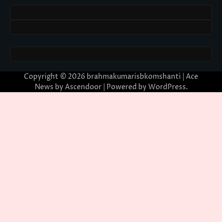
Copyright © 2026
brahmakumarisbkomshanti
| Ace
News by
Ascendoor
| Powered by
WordPress
.