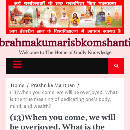
Skip
to
content
brahmakumarisbkomshant
Welcome to The Home of Godly Knowledge
Home
Prashn ka Manthan
(13)When you come, we will be overjoyed. What
is the true meaning of dedicating one’s body,
mind, and wealth?
(13)When you come, we will
be overjoyed. What is the