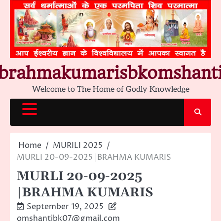
Skip
to
content
brahmakumarisbkomshant
Welcome to The Home of Godly Knowledge
Home
MURILI 2025
MURLI 20-09-2025 |BRAHMA KUMARIS
MURLI 20-09-2025
|BRAHMA KUMARIS
September 19, 2025
omshantibk07@gmail.com