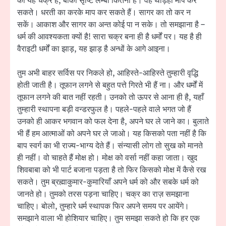
का यह चक्र है, बाकी सृष्टि लम्बी कितनी है। वह थोड़ेही माप कर
सकते। धरती का करके माप कर सकते हैं। सागर का तो कर न
सकें। आकाश और सागर का अन्त कोई पा न सके। तो समझाना है –
धर्म की आवश्यकता क्यों है! सारा चक्र बना ही है धर्मों पर। यह है ही
वैराइटी धर्मों का झाड़, यह झाड़ है अन्धों के आगे आइना।
तुम अभी बाहर सर्विस पर निकले हो, आहिस्ते-आहिस्ते तुम्हारी वृद्धि
होती जाती है। तूफान लगने से बहुत पत्ते गिरते भी हैं ना। और धर्मों में
तूफान लगने की बात नहीं रहती। उनको तो ऊपर से आना ही है, यहाँ
तुम्हारी स्थापना बड़ी वन्डरफुल है। पहले-पहले वाले भगत जो हैं
उनको ही आकर भगवान को फल देना है, अपने घर ले जाने का। बुलाते
भी हैं हम आत्माओं को अपने घर ले जाओ। यह किसको पता नहीं है कि
बाप स्वर्ग का भी राज्य-भाग्य देते हैं। संन्यासी लोग तो सुख को मानते
ही नहीं। वो चाहते हैं मोक्ष हो। मोक्ष को वर्सा नहीं कहा जाता। खुद
शिवबाबा को भी पार्ट बजाना पड़ता है तो फिर किसको मोक्ष में कैसे रख
सकते। तुम ब्रह्माकुमार-कुमारियाँ अपने धर्म को और सबके धर्म को
जानते हो। तुमको तरस पड़ना चाहिए। चक्र का राज़ समझाना
चाहिए। बोलो, तुम्हारे धर्म स्थापक फिर अपने समय पर आयेंगे।
समझाने वाला भी होशियार चाहिए। तुम समझा सकते हो कि हर एक