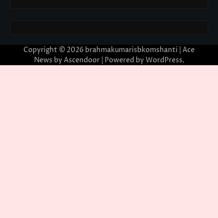
Copyright © 2026
brahmakumarisbkomshanti
| Ace
News by
Ascendoor
| Powered by
WordPress
.