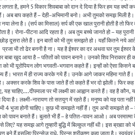
डर लगता है, हमने 5 विकार शिवबाबा को दान दे दिया है फिर हम यह क्यों क
ैं। अब बाप कहते हैं – देही-अभिमानी बनो। अभी तुमको समझ मिली है। 
या लेना है। (सर्प का मिसाल) सर्प की एक खाल पुरानी होती है तो फिर दूस
होता है। रोना-पीटना आदि रहता है। अब तुम बच्चे जानते हो – यह पुरान
छोड़ दूसरा लेते हैं। इन बातों को भी तुम समझते हो। यहाँ कितने नये आते
येंगे। प्रजा भी तो ढेर बननी है ना। यह है ईश्वर का दर अथवा घर तुम ईश्
ंगम पर बाबा खुद आया है – पतितों को पावन बनाने। उनको शिव निराकार ही 
ण को भी यूरोपियन लोग भगवती-भगवान कहते हैं। इन्हों को ऐसा किसने ब
ष्य हैं। भारत में ही राज्य करके गये हैं। उनके आगे जाकर महिमा गाते हैं। 
अक्सर करके शिव के पास जाते हैं तो कहते हैं भर दो झोली। फिर कह देते ह
िए, यह चाहिए….दीपमाला पर भी लक्ष्मी का आह्वान करते हैं। वह है कौन,
रख दिया है। लक्ष्मी-नारायण तो सतयुग में रहते हैं। मनुष्य को यह पता नहीं कि
 उनको भी 4 भुजा होनी चाहिए। कुछ भी समझते नहीं हैं। तुम अभी समझते हो
को पावन बनाते हैं। बुलाते भी हैं – हे पतित-पावन आओ। अब परमात्मा 
से लिए? यह समझ आगे तुम्हारी बुद्धि में बिल्कुल नहीं थी। इस ब्रह्मा को
ायण बने हैं इसलिए प्रिन्सेज़ राधे, प्रिन्स श्रीकृष्ण कहा जाता है। स्वय