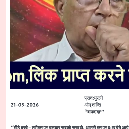
प्रात:मुरली
21-05-2026
ओम् शान्ति
“बापदादा”‘
“मीठे बच्चे – श्रीमत पर चलकर सबको सुख दो, आसुरी मत पर दु:ख देते आय