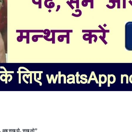
े, अब सुख दो, सुख लो”