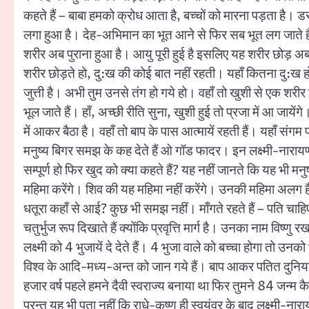
कहते हैं – बाबा हमको क्रोध आता है, बच्चों को मारना पड़ता है। 
लगा हुआ है। देह-अभिमान का भूत आने से फिर सब भूत लग जाते ह
शरीर अब पुराना हुआ है। आयु पूरी हुई है इसलिए यह शरीर छोड़ अब न
शरीर छोड़ते हो, दु:ख की कोई बात नहीं रहती। यहाँ कितना दु:ख 
जुत्ती है। अभी तुम उनसे तंग हो गये हो। वहाँ तो खुशी से एक शरीर 
भूल जाते हैं। हाँ, अच्छी रीति सुना, खुशी हुई तो प्रजा में आ जा
में आकर बैठा है। वहाँ तो बाप के पास आत्मायें रहती हैं। यहाँ स
मनुष्य बिगर समझ के कह देते हैं ओ गॉड फादर। इन लक्ष्मी-नाराय
सम्पूर्ण हो फिर खुद को क्या कहते हैं? यह नहीं जानते कि यह भी मनु
महिमा करेंगे। शिव की यह महिमा नहीं करेंगे। उनकी महिमा अलग है। 
धतूरा कहाँ से आई? कुछ भी समझ नहीं। माँगते रहते हैं – पति चाह
चतुर्भुज रूप दिखाते हैं क्योंकि प्रवृत्ति मार्ग है। उनका नाम विष्णु 
लक्ष्मी को 4 भुजायें दे देते हैं। 4 भुजा वाले को बच्चा होगा तो
विश्व के आदि-मध्य-अन्त को जान गये हैं। बाप आकर पतित दुनिया 
हजार वर्ष पहले हमने दैवी स्वराज्य बनाया था फिर तुमने 84 जन्म कै
परन्तु यह भी पता नहीं कि राधे-कृष्ण ही स्वयंवर के बाद लक्ष्मी-नार