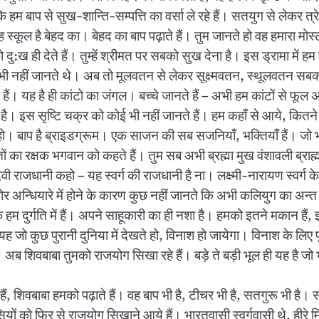
है कि हम बाप से सुख-शान्ति-सम्पत्ति का वर्सा ले रहे हैं। सतयुग से लेकर
यह स्कूल है बेहद का। बेहद का बाप पढ़ाते हैं। तुम जानते हो वह हमारा 
दु:ख ही देते हैं। तुम्हें श्रीमत पर सबको सुख देना है। इस ड्रामा में ह
ुछ भी नहीं जानते थे। अब तो मूलवतन से लेकर सूक्ष्मवतन, स्थूलवतन सबक
े हैं। यह है ही कांटो का जंगल। बच्चे जानते हैं – अभी हम कांटों से फूल अर्
ुनिया है। इस सृष्टि चक्र को कोई भी नहीं जानते हैं। हम कहाँ से आये, कि
ो। बाप है ब्राइडग्रूम। एक साजन की सब सजनियाँ, भक्तियाँ हैं। जो भी 
 का रक्षक भगवान को कहते हैं। तुम सब अभी ब्रह्मा मुख वंशावली ब्राह्मण ह
ैवी राजधानी कहो – यह स्वर्ग की राजधानी है ना। लक्ष्मी-नारायण स्वर्
घोर अन्धियारे में होने के कारण कुछ नहीं जानते कि अभी कलियुग का अ
हैं कि हम दुर्गति में हैं। अपने साहूकारी का ही नशा है। हमको इतने मकान ह
जो कुछ पुरानी दुनिया में देखते हो, विनाश हो जायेगा। विनाश के लिए पू
ै। अब शिवबाबा तुमको राजयोग सिखा रहे हैं। बड़े ते बड़ी भूल ही यह है 
हैं, शिवबाबा हमको पढ़ाते हैं। वह बाप भी है, टीचर भी है, सतगुरू भी है
रतवासियों को फिर से राजयोग सिखाने आये हैं। भारतवासी स्वर्गवासी थे, हीर