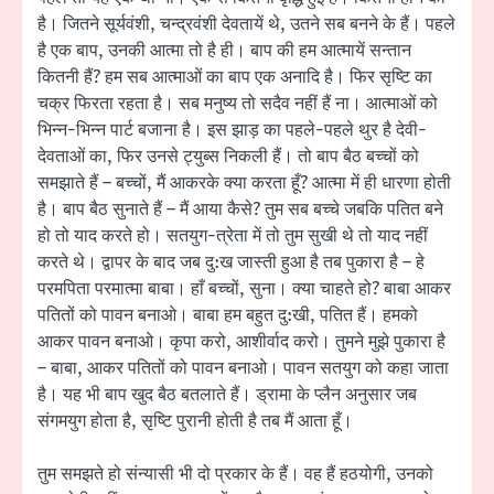
है। जितने सूर्यवंशी, चन्द्रवंशी देवतायें थे, उतने सब बनने के हैं। पहले
है एक बाप, उनकी आत्मा तो है ही। बाप की हम आत्मायें सन्तान
कितनी हैं? हम सब आत्माओं का बाप एक अनादि है। फिर सृष्टि का
चक्र फिरता रहता है। सब मनुष्य तो सदैव नहीं हैं ना। आत्माओं को
भिन्न-भिन्न पार्ट बजाना है। इस झाड़ का पहले-पहले थुर है देवी-
देवताओं का, फिर उनसे ट्युब्स निकली हैं। तो बाप बैठ बच्चों को
समझाते हैं – बच्चों, मैं आकरके क्या करता हूँ? आत्मा में ही धारणा होती
है। बाप बैठ सुनाते हैं – मैं आया कैसे? तुम सब बच्चे जबकि पतित बने
हो तो याद करते हो। सतयुग-त्रेता में तो तुम सुखी थे तो याद नहीं
करते थे। द्वापर के बाद जब दु:ख जास्ती हुआ है तब पुकारा है – हे
परमपिता परमात्मा बाबा। हाँ बच्चों, सुना। क्या चाहते हो? बाबा आकर
पतितों को पावन बनाओ। बाबा हम बहुत दु:खी, पतित हैं। हमको
आकर पावन बनाओ। कृपा करो, आशीर्वाद करो। तुमने मुझे पुकारा है
– बाबा, आकर पतितों को पावन बनाओ। पावन सतयुग को कहा जाता
है। यह भी बाप खुद बैठ बतलाते हैं। ड्रामा के प्लैन अनुसार जब
संगमयुग होता है, सृष्टि पुरानी होती है तब मैं आता हूँ।
तुम समझते हो संन्यासी भी दो प्रकार के हैं। वह हैं हठयोगी, उनको