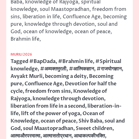
Baba, knowledge of Rajyoga, spiritual
knowledge, soul Maastopradhan, freedom from
sins, liberation in life, Confluence Age, becoming
pure, knowledge through devotion, soul and
God, ocean of knowledge, ocean of peace,
Brahmin life,
MURILI 2026
Tagged
#BapDada
,
#Brahmin life
,
#Spiritual
knowledge
,
#अव्यक्तमुरली
,
#आत्मिकज्ञान
,
#राजयोगज्ञान
,
Avyakt Murli
,
becoming a deity
,
Becoming
pure
,
Confluence Age
,
Devotion for half the
cycle
,
freedom from sins
,
Knowledge of
Rajyoga
,
knowledge through devotion
,
liberation from life in a second
,
liberation-in-
life
,
lift of the power of yoga
,
Ocean of
Knowledge
,
ocean of peace
,
Shiv Baba
,
soul and
God
,
soul Maastopradhan
,
Sweet children
,
आत्माऔरपरमात्मा
,
आत्मासतोप्रधान
,
आधाकल्पकीभक्ति
,