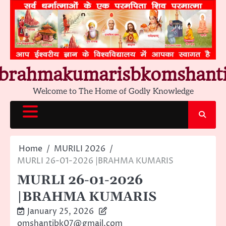
Skip
to
content
brahmakumarisbkomshant
Welcome to The Home of Godly Knowledge
Home
MURILI 2026
MURLI 26-01-2026 |BRAHMA KUMARIS
MURLI 26-01-2026
|BRAHMA KUMARIS
January 25, 2026
omshantibk07@gmail.com