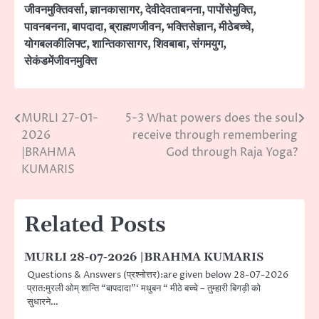
जीवनमुक्तिवर्सा
,
ज्ञानकासागर
,
देवीदेवताबनना
,
पापोंसेमुक्ति
,
पावनबनना
,
बापदादा
,
ब्राह्मणजीवन
,
भक्तिसेज्ञान
,
मीठेबच्चे
,
योगबलकीलिफ्ट
,
शान्तिकासागर
,
शिवबाबा
,
संगमयुग
,
सेकंडमेंजीवनमुक्ति
MURLI 27-01-
5-3 What powers does the soul
Post
2026
receive through remembering
navigation
|BRAHMA
God through Raja Yoga?
KUMARIS
Related Posts
MURLI 28-07-2026 |BRAHMA KUMARIS
Questions & Answers (प्रश्नोत्तर):are given below 28-07-2026
प्रात:मुरली ओम् शान्ति “बापदादा”‘ मधुबन “ मीठे बच्चे – तुम्हारी बिगड़ी को
सुधारने…