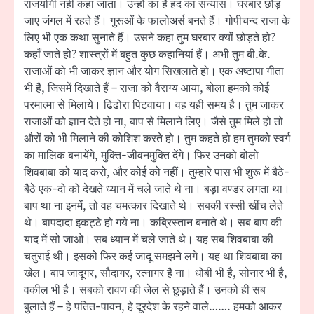
राजयोगी नहीं कहा जाता। उन्हों का है हद का संन्यास। घरबार छोड़
जाए जंगल में रहते हैं। गुरूओं के फालोअर्स बनते हैं। गोपीचन्द राजा के
लिए भी एक कथा सुनाते हैं। उसने कहा तुम घरबार क्यों छोड़ते हो?
कहाँ जाते हो? शास्त्रों में बहुत कुछ कहानियां हैं। अभी तुम बी.के.
राजाओं को भी जाकर ज्ञान और योग सिखलाते हो। एक अष्टापा गीता
भी है, जिसमें दिखाते हैं – राजा को वैराग्य आया, बोला हमको कोई
परमात्मा से मिलाये। ढिंढोरा पिटवाया। वह यही समय है। तुम जाकर
राजाओं को ज्ञान देते हो ना, बाप से मिलाने लिए। जैसे तुम मिले हो तो
औरों को भी मिलाने की कोशिश करते हो। तुम कहते हो हम तुमको स्वर्ग
का मालिक बनायेंगे, मुक्ति-जीवनमुक्ति देंगे। फिर उनको बोलो
शिवबाबा को याद करो, और कोई को नहीं। तुम्हारे पास भी शुरू में बैठे-
बैठे एक-दो को देखते ध्यान में चले जाते थे ना। बड़ा वण्डर लगता था।
बाप था ना इनमें, तो वह चमत्कार दिखाते थे। सबकी रस्सी खींच लेते
थे। बापदादा इकट्ठे हो गये ना। कब्रिस्तान बनाते थे। सब बाप की
याद में सो जाओ। सब ध्यान में चले जाते थे। यह सब शिवबाबा की
चतुराई थी। इसको फिर कई जादू समझने लगे। यह था शिवबाबा का
खेल। बाप जादूगर, सौदागर, रत्नागर है ना। धोबी भी है, सोनार भी है,
वकील भी है। सबको रावण की जेल से छुड़ाते हैं। उनको ही सब
बुलाते हैं – हे पतित-पावन, हे दूरदेश के रहने वाले……. हमको आकर