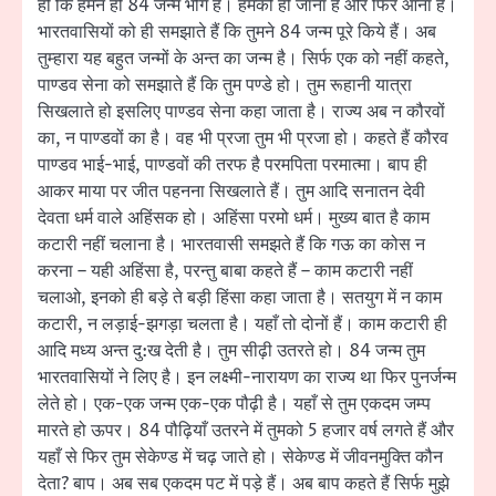
हो कि हमने ही 84 जन्म भोगे हैं। हमको ही जाना है और फिर आना है।
भारतवासियों को ही समझाते हैं कि तुमने 84 जन्म पूरे किये हैं। अब
तुम्हारा यह बहुत जन्मों के अन्त का जन्म है। सिर्फ एक को नहीं कहते,
पाण्डव सेना को समझाते हैं कि तुम पण्डे हो। तुम रूहानी यात्रा
सिखलाते हो इसलिए पाण्डव सेना कहा जाता है। राज्य अब न कौरवों
का, न पाण्डवों का है। वह भी प्रजा तुम भी प्रजा हो। कहते हैं कौरव
पाण्डव भाई-भाई, पाण्डवों की तरफ है परमपिता परमात्मा। बाप ही
आकर माया पर जीत पहनना सिखलाते हैं। तुम आदि सनातन देवी
देवता धर्म वाले अहिंसक हो। अहिंसा परमो धर्म। मुख्य बात है काम
कटारी नहीं चलाना है। भारतवासी समझते हैं कि गऊ का कोस न
करना – यही अहिंसा है, परन्तु बाबा कहते हैं – काम कटारी नहीं
चलाओ, इनको ही बड़े ते बड़ी हिंसा कहा जाता है। सतयुग में न काम
कटारी, न लड़ाई-झगड़ा चलता है। यहाँ तो दोनों हैं। काम कटारी ही
आदि मध्य अन्त दु:ख देती है। तुम सीढ़ी उतरते हो। 84 जन्म तुम
भारतवासियों ने लिए है। इन लक्ष्मी-नारायण का राज्य था फिर पुनर्जन्म
लेते हो। एक-एक जन्म एक-एक पौढ़ी है। यहाँ से तुम एकदम जम्प
मारते हो ऊपर। 84 पौढ़ियाँ उतरने में तुमको 5 हजार वर्ष लगते हैं और
यहाँ से फिर तुम सेकेण्ड में चढ़ जाते हो। सेकेण्ड में जीवनमुक्ति कौन
देता? बाप। अब सब एकदम पट में पड़े हैं। अब बाप कहते हैं सिर्फ मुझे