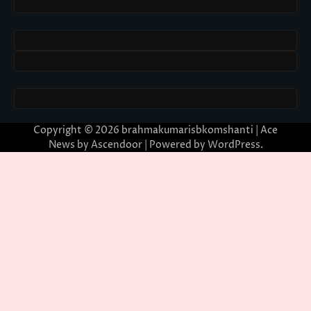
Copyright © 2026
brahmakumarisbkomshanti
| Ace
News by
Ascendoor
| Powered by
WordPress
.