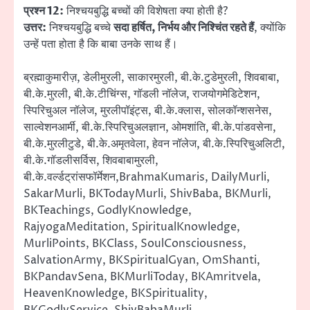
प्रश्न 12:
निश्चयबुद्धि बच्चों की विशेषता क्या होती है?
उत्तर:
निश्चयबुद्धि बच्चे
सदा हर्षित, निर्भय और निश्चिंत रहते हैं
, क्योंकि
उन्हें पता होता है कि बाबा उनके साथ हैं।
ब्रह्माकुमारीज़, डेलीमुरली, साकारमुरली, बी.के.टुडेमुरली, शिवबाबा,
बी.के.मुरली, बी.के.टीचिंग्स, गॉडली नॉलेज, राजयोगमेडिटेशन,
स्पिरिचुअल नॉलेज, मुरलीपॉइंट्स, बी.के.क्लास, सोलकॉन्शसनेस,
साल्वेशनआर्मी, बी.के.स्पिरिचुअलज्ञान, ओमशांति, बी.के.पांडवसेना,
बी.के.मुरलीटुडे, बी.के.अमृतवेला, हेवन नॉलेज, बी.के.स्पिरिचुअलिटी,
बी.के.गॉडलीसर्विस, शिवबाबामुरली,
बी.के.वर्ल्डट्रांसफॉर्मेशन,BrahmaKumaris, DailyMurli,
SakarMurli, BKTodayMurli, ShivBaba, BKMurli,
BKTeachings, GodlyKnowledge,
RajyogaMeditation, SpiritualKnowledge,
MurliPoints, BKClass, SoulConsciousness,
SalvationArmy, BKSpiritualGyan, OmShanti,
BKPandavSena, BKMurliToday, BKAmritvela,
HeavenKnowledge, BKSpirituality,