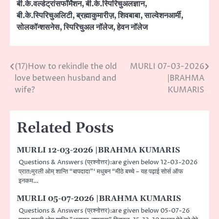
बी.के.वर्ल्डट्रांसफॉर्मेशन
,
बी.के.स्पिरिचुअलज्ञान
,
बी.के.स्पिरिचुअलिटी
,
ब्रह्माकुमारीज़
,
शिवबाबा
,
साल्वेशनआर्मी
,
सोलकॉन्शसनेस
,
स्पिरिचुअल नॉलेज
,
हेवन नॉलेज
(17)How to rekindle the old
MURLI 07-03-2026
Post
love between husband and
|BRAHMA
navigation
wife?
KUMARIS
Related Posts
MURLI 12-03-2026 |BRAHMA KUMARIS
Questions & Answers (प्रश्नोत्तर):are given below 12-03-2026
प्रात:मुरली ओम् शान्ति “बापदादा”‘ मधुबन “मीठे बच्चे – यह पढ़ाई सोर्स ऑफ
इनकम…
MURLI 05-07-2026 |BRAHMA KUMARIS
Questions & Answers (प्रश्नोत्तर):are given below 05-07-26