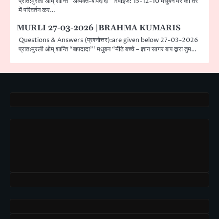
प्रात:मुरली ओम् शान्ति ”अव्यक्त-बापदादा” रिवाइज: 15-12-10 मधुबन मेरे को तेरे
में परिवर्तन कर…
MURLI 27-03-2026 |BRAHMA KUMARIS
Questions & Answers (प्रश्नोत्तर):are given below 27-03-2026
प्रात:मुरली ओम् शान्ति “बापदादा”‘ मधुबन “मीठे बच्चे – ज्ञान सागर बाप द्वारा तुम…