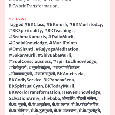
BKGodlyService, ShivBabaMurli,
BKWorldTransformation,
MURILI 2026
Tagged
#BKClass
,
#BKmurli
,
#BKMurliToday
,
#BKSpirituality
,
#BKTeachings
,
#BrahmaKumaris
,
#DailyMurli
,
#GodlyKnowledge
,
#MurliPoints
,
#OmShanti
,
#RajyogaMeditation
,
#SakarMurli
,
#ShivBabaMurli
,
#SoulConsciousness
,
#spiritualknowledge
,
#डेलीमुरली
,
#मुरलीपॉइंट्स
,
#राजयोगमेडिटेशन
,
#शिवबाबामुरली
,
#साकारमुरली
,
BKAmritvela
,
BKGodlyService
,
BKPandavSena
,
BKSpiritualGyan
,
BKTodayMurli
,
BKWorldTransformation
,
HeavenKnowledge
,
SalvationArmy
,
Shivbaba
,
ओमशांति
,
गॉडली नॉलेज
,
बी.के. मुरली
,
बी.के.अमृतवेला
,
बी.के.क्लास
,
बी.के.गॉडलीसर्विस
,
बी.के.टीचिंग्स
,
बी.के.टुडेमुरली
,
बी.के.पांडवसेना
,
बी.के.मुरलीटुडे
,