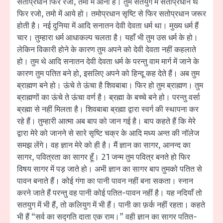
सतोप्रधान फिर रजो, तमो में आना है। तुम सतयुग में सतोप्रधान थे
फिर रजो, तमो में आये हो। तमोप्रधान सृष्टि से फिर सतोप्रधान जरूर
होती है। नई दुनिया में आदि सनातन देवी देवता धर्म था। मुख्य धर्म हैं
चार। तुम्हारा धर्म आधाकल्प चलता है। यहाँ भी तुम उस धर्म के हो।
लेकिन विकारी होने के कारण तुम अपने को देवी देवता नहीं कहलाते
हो। तुम थे आदि सनातन देवी देवता धर्म के परन्तु वाम मार्ग में जाने के
कारण तुम पतित बने हो, इसलिए अपने को हिन्दू कह देते हैं। अब तुम
ब्राह्मण बने हो। ऊंचे ते ऊंचा है शिवबाबा। फिर हो तुम ब्राह्मण। तुम
ब्राह्मणों का ऊंचे ते ऊंचा वर्ण है। ब्रह्मा के बच्चे बने हो। परन्तु वर्सा
ब्रह्मा से नहीं मिलता है। शिवबाबा ब्रह्मा द्वारा स्वर्ग की स्थापना कर
रहे हैं। तुम्हारी आत्मा अब बाप को जान गई है। बाप कहते हैं कि मेरे
द्वारा मेरे को जानने से सारे सृष्टि चक्र के आदि मध्य अन्त की नॉलेज
समझ लेंगे। वह ज्ञान मेरे को ही है। मैं ज्ञान का सागर, आनन्द का
सागर, पवित्रता का सागर हूँ। 21 जन्म तुम पवित्र बनते हो फिर
विषय सागर में पड़ जाते हो। अभी ज्ञान का सागर बाप तुमको पतित से
पावन बनाते हैं। कोई गंगा का पानी पावन नहीं बना सकता। स्नान
करने जाते हैं परन्तु वह पानी कोई पतित-पावन नहीं है। यह नदियाँ तो
सतयुग में भी हैं, तो कलियुग में भी हैं। पानी का फ़र्क नहीं रहता। कहते
भी हैं “सर्व का सद्गति दाता एक राम।” वही ज्ञान का सागर पतित-