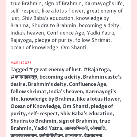
true Brahmin, sign of Brahmin, Karmayogi’s life,
self-respect, like a lotus flower, great enemy of
lust, Shiv Baba’s education, knowledge by
Brahma, Shudra to Brahmin, becoming a deity,
India’s heaven, Confluence Age, Yadki Yatra,
Rajayoga, pledge of purity, follow Shrimat,
ocean of knowledge, Om Shanti,
MURILI 2026
Tagged
# great enemy of lust
,
#RajaYoga
,
#काममहाशत्रु
,
becoming a deity
,
Brahmin caste's
desire
,
Brahmin's deity
,
Confluence Age
,
follow shrimat
,
India's heaven
,
Karmayogi's
life
,
knowledge by Brahma
,
like a lotus flower
,
Ocean of Knowledge
,
Om Shanti
,
pledge of
purity
,
self-respect
,
Shiv Baba's education
,
Shudra to Brahmin
,
sign of Brahmin
,
true
Brahmin
,
Yadki Yatra
,
आत्मअभिमानी
,
ओमशांति
,
कमलफूलसमान
,
कर्मयोगीजीवन
,
ज्ञानसागर
,
देवताबनना
,