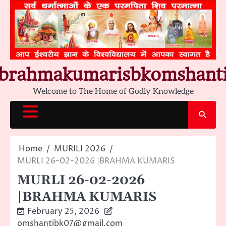
Skip
to
content
brahmakumarisbkomshant
Welcome to The Home of Godly Knowledge
Home
MURILI 2026
MURLI 26-02-2026 |BRAHMA KUMARIS
MURLI 26-02-2026
|BRAHMA KUMARIS
February 25, 2026
omshantibk07@gmail.com