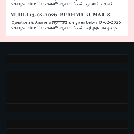
प्रात:मुरली ओम् शान्ति “बापदादा”‘ मधुबन “मीठे बच्चे – तुम बाप के पास आये…
MURLI 13-02-2026 |BRAHMA KUMARIS
Questions & Answers (प्रश्नोत्तर):are given below 13-02-2026
प्रात:मुरली ओम् शान्ति “बापदादा”‘ मधुबन “मीठे बच्चे – यहाँ तुम्हारा सब कुछ गुप्त…