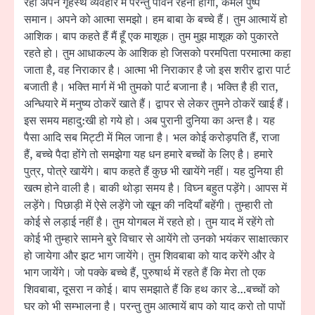
रहो अपने गृहस्थ व्यवहार में परन्तु पावन रहना होगा, कमल पुष्प
समान। अपने को आत्मा समझो। हम बाबा के बच्चे हैं। तुम आत्मायें हो
आशिक। बाप कहते हैं मैं हूँ एक माशूक। तुम मुझ माशूक को पुकारते
रहते हो। तुम आधाकल्प के आशिक हो जिसको परमपिता परमात्मा कहा
जाता है, वह निराकार है। आत्मा भी निराकार है जो इस शरीर द्वारा पार्ट
बजाती है। भक्ति मार्ग में भी तुमको पार्ट बजाना है। भक्ति है ही रात,
अन्धियारे में मनुष्य ठोकरें खाते हैं। द्वापर से लेकर तुमने ठोकरें खाई हैं।
इस समय महादु:खी हो गये हो। अब पुरानी दुनिया का अन्त है। यह
पैसा आदि सब मिट्टी में मिल जाना है। भल कोई करोड़पति हैं, राजा
हैं, बच्चे पैदा होंगे तो समझेगा यह धन हमारे बच्चों के लिए है। हमारे
पुत्र, पोत्रे खायेंगे। बाप कहते हैं कुछ भी खायेंगे नहीं। यह दुनिया ही
खत्म होने वाली है। बाकी थोड़ा समय है। विघ्न बहुत पड़ेंगे। आपस में
लड़ेंगे। पिछाड़ी में ऐसे लड़ेंगे जो खून की नदियाँ बहेंगी। तुम्हारी तो
कोई से लड़ाई नहीं है। तुम योगबल में रहते हो। तुम याद में रहेंगे तो
कोई भी तुम्हारे सामने बुरे विचार से आयेंगे तो उनको भयंकर साक्षात्कार
हो जायेगा और झट भाग जायेंगे। तुम शिवबाबा को याद करेंगे और वे
भाग जायेंगे। जो पक्के बच्चे हैं, पुरुषार्थ में रहते हैं कि मेरा तो एक
शिवबाबा, दूसरा न कोई। बाप समझाते हैं कि हथ कार डे…बच्चों को
घर को भी सम्भालना है। परन्तु तुम आत्मायें बाप को याद करो तो पापों