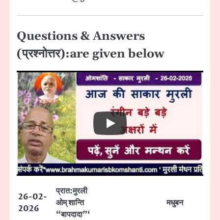
Questions & Answers
(प्रश्नोत्तर):are given below
प्रात:मुरली
26-02-
ओम् शान्ति
मधुबन
2026
“बापदादा”‘