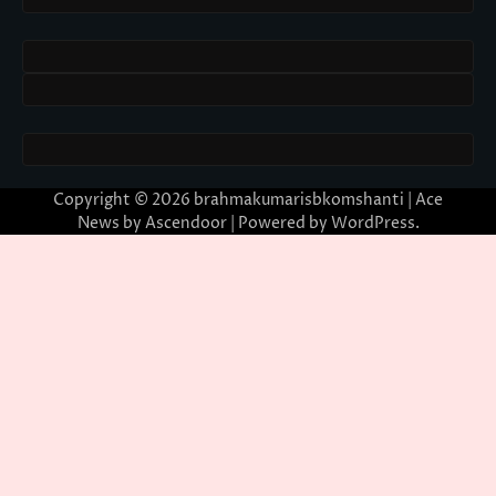
Copyright © 2026
brahmakumarisbkomshanti
| Ace
News by
Ascendoor
| Powered by
WordPress
.