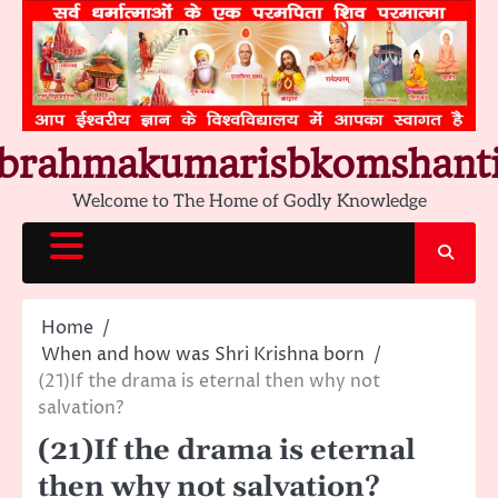
Skip
to
content
brahmakumarisbkomshant
Welcome to The Home of Godly Knowledge
Home
When and how was Shri Krishna born
(21)If the drama is eternal then why not
salvation?
(21)If the drama is eternal
then why not salvation?