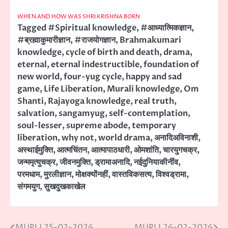
WHEN AND HOW WAS SHRI KRISHNA BORN
Tagged
#Spiritual knowledge
,
#आध्यात्मिकज्ञान
,
#ब्रह्माकुमारीज्ञान
,
#राजयोगज्ञान
,
Brahmakumari
knowledge
,
cycle of birth and death
,
drama
,
eternal
,
eternal indestructible
,
foundation of
new world
,
four-yug cycle
,
happy and sad
game
,
Life Liberation
,
Murali knowledge
,
Om
Shanti
,
Rajayoga knowledge
,
real truth
,
salvation
,
sangamyug
,
self-contemplation
,
soul-lesser
,
supreme abode
,
temporary
liberation
,
why not
,
world drama
,
अनादिअविनाशी
,
अस्थाईमुक्ति
,
आत्मचिंतन
,
आत्मापाठधारी
,
ओमशांति
,
चारयुगचक्र
,
जन्ममृत्युचक्र
,
जीवनमुक्ति
,
ड्रामाअनादि
,
नईदुनियाकीनींव
,
परमधाम
,
मुरलीज्ञान
,
मोक्षक्योंनहीं
,
वास्तविकसत्य
,
विश्वड्रामा
,
संगमयुग
,
सुखदुखकाखेल
MURLI 25-02-2026
MURLI 26-02-2026