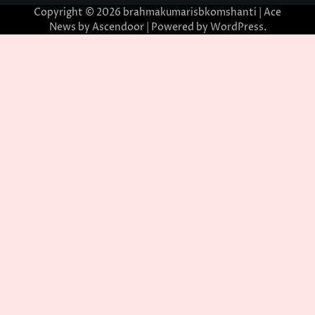
Copyright © 2026
brahmakumarisbkomshanti
| Ace
News by
Ascendoor
| Powered by
WordPress
.