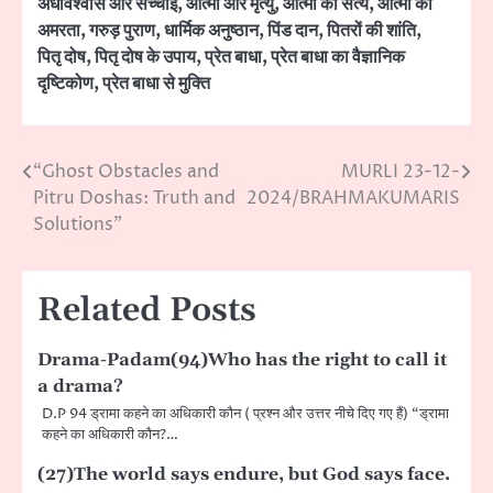
अंधविश्वास और सच्चाई
,
आत्मा और मृत्यु
,
आत्मा का सत्य
,
आत्मा की
अमरता
,
गरुड़ पुराण
,
धार्मिक अनुष्ठान
,
पिंड दान
,
पितरों की शांति
,
पितृ दोष
,
पितृ दोष के उपाय
,
प्रेत बाधा
,
प्रेत बाधा का वैज्ञानिक
दृष्टिकोण
,
प्रेत बाधा से मुक्ति
“Ghost Obstacles and
MURLI 23-12-
Post
Pitru Doshas: Truth and
2024/BRAHMAKUMARIS
navigation
Solutions”
Related Posts
Drama-Padam(94)Who has the right to call it
a drama?
D.P 94 ड्रामा कहने का अधिकारी कौन ( प्रश्न और उत्तर नीचे दिए गए हैं) “ड्रामा
कहने का अधिकारी कौन?…
(27)The world says endure, but God says face.