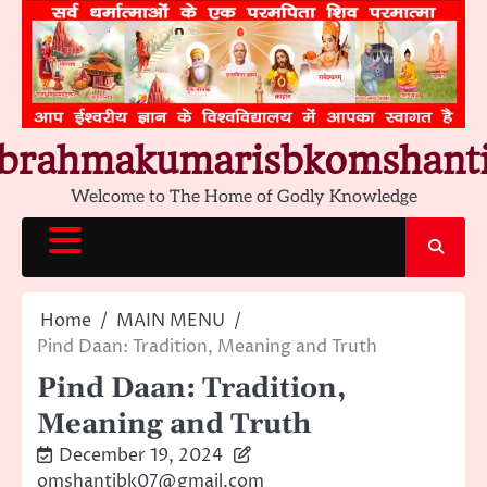
Skip
to
content
brahmakumarisbkomshant
Welcome to The Home of Godly Knowledge
Home
MAIN MENU
Pind Daan: Tradition, Meaning and Truth
Pind Daan: Tradition,
Meaning and Truth
December 19, 2024
omshantibk07@gmail.com