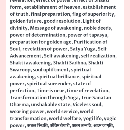
revelation
,
effect of power
,
effect of Shakti
form
,
establishment of heaven
,
establishment
of truth
,
final preparation
,
flag of superiority
,
golden future
,
good resolution
,
Light of
divinity
,
Message of awakening
,
noble deeds
,
power of determination
,
power of tapasya
,
preparation for golden age
,
Purification of
Soul
,
revelation of power
,
Satya Yuga
,
Self
Advancement
,
Self awakening
,
self realization
,
Shakti awakening
,
Shakti Sadhna
,
Shakti
Swaroop
,
soul upliftment
,
spiritual
awakening
,
spiritual brilliance
,
spiritual
power
,
spiritual surrender
,
state of
perfection
,
Time is near
,
time of revelation
,
Transformation through Yoga
,
True Sanatan
Dharma
,
unshakable state
,
Viceless soul
,
wearing power
,
world service
,
world
transformation
,
world welfare
,
yogi life
,
yogic
power
,
अचल स्थिति
,
अंतिम तैयारी
,
आत्म उन्नति
,
आत्म जागृति
,