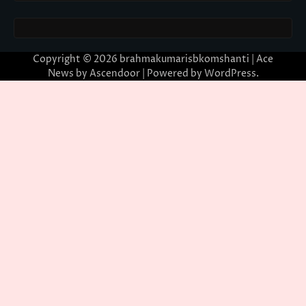
Copyright © 2026
brahmakumarisbkomshanti
| Ace
News by
Ascendoor
| Powered by
WordPress
.