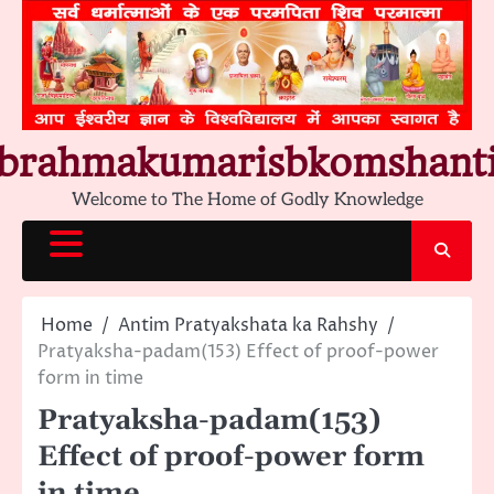
Skip
to
content
brahmakumarisbkomshant
Welcome to The Home of Godly Knowledge
Home
Antim Pratyakshata ka Rahshy
Pratyaksha-padam(153) Effect of proof-power
form in time
Pratyaksha-padam(153)
Effect of proof-power form
in time