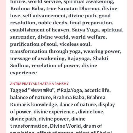
future, world service, spiritual awakening,
Brahma Baba, true Sanatan Dharma, divine
love, self advancement, divine path, good
resolution, noble deeds, final preparation,
establishment of heaven, Satya Yuga, spiritual
surrender, divine world, world welfare,
purification of soul, viceless soul,
transformation through yoga, wearing power,
message of awakening, Rajayoga, Shakti
Sadhna, revelation of power, divine
experience
ANTIM PRATYAKSHATA KA RAHSHY
Tagged
"संकल्प शक्ति"
,
#RajaYoga
,
ascetic life
,
balance of nature
,
Brahma Baba
,
Brahma
Kumaris knowledge
,
dance of nature
,
display
of power
,
divine experience.
,
divine love
,
divine path
,
divine power
,
divine
transformation
,
Divine World
,
drum of