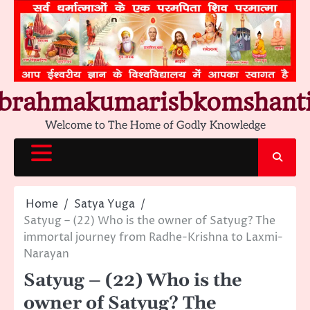
Skip
to
content
brahmakumarisbkomshant
Welcome to The Home of Godly Knowledge
Home
Satya Yuga
Satyug – (22) Who is the owner of Satyug? The
immortal journey from Radhe-Krishna to Laxmi-
Narayan
Satyug – (22) Who is the
owner of Satyug? The