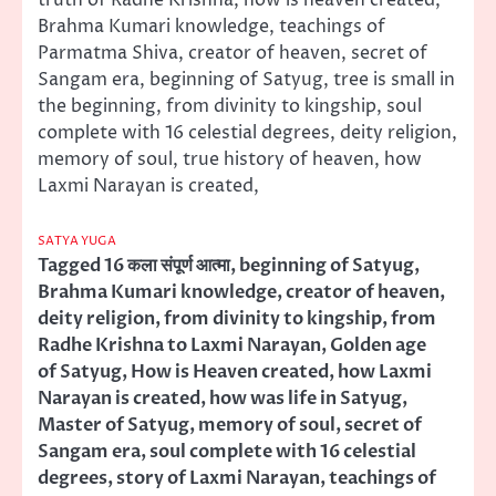
Brahma Kumari knowledge, teachings of
Parmatma Shiva, creator of heaven, secret of
Sangam era, beginning of Satyug, tree is small in
the beginning, from divinity to kingship, soul
complete with 16 celestial degrees, deity religion,
memory of soul, true history of heaven, how
Laxmi Narayan is created,
SATYA YUGA
Tagged
16 कला संपूर्ण आत्मा
,
beginning of Satyug
,
Brahma Kumari knowledge
,
creator of heaven
,
deity religion
,
from divinity to kingship
,
from
Radhe Krishna to Laxmi Narayan
,
Golden age
of Satyug
,
How is Heaven created
,
how Laxmi
Narayan is created
,
how was life in Satyug
,
Master of Satyug
,
memory of soul
,
secret of
Sangam era
,
soul complete with 16 celestial
degrees
,
story of Laxmi Narayan
,
teachings of