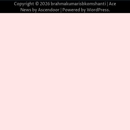
Copyright © 2026
brahmakumarisbkomshanti
| Ace
News by
Ascendoor
| Powered by
WordPress
.