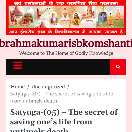
Skip
to
content
brahmakumarisbkomshant
Welcome to The Home of Godly Knowledge
Home
Uncategorized
Satyuga-(05) – The secret of saving one’s life
from untimely death
Satyuga-(05) – The secret of
saving one’s life from
untimely death