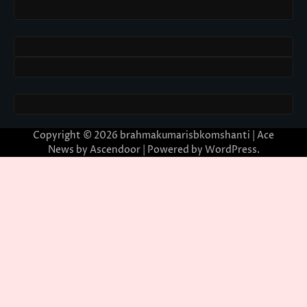
Copyright © 2026
brahmakumarisbkomshanti
| Ace
News by
Ascendoor
| Powered by
WordPress
.